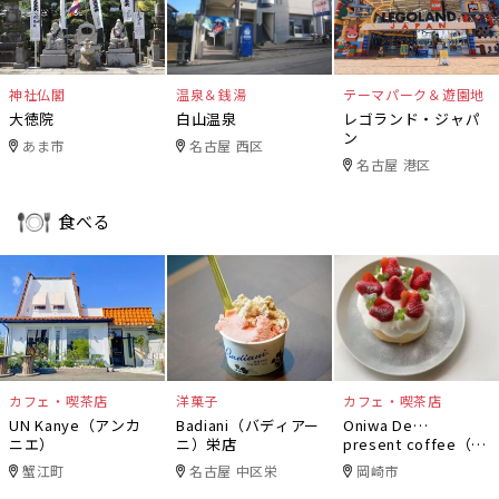
神社仏閣
温泉＆銭湯
テーマパーク＆遊園地
大徳院
白山温泉
レゴランド・ジャパ
ン
あま市
名古屋 西区
名古屋 港区
食べる
カフェ・喫茶店
洋菓子
カフェ・喫茶店
UN Kanye（アンカ
Badiani（バディアー
Oniwa De…
ニエ）
ニ）栄店
present coffee（オ
ニワデ）
蟹江町
名古屋 中区栄
岡崎市