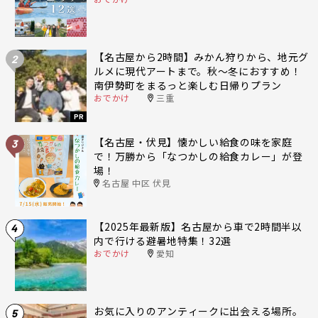
【名古屋から2時間】みかん狩りから、地元グ
2
ルメに現代アートまで。秋〜冬におすすめ！
南伊勢町をまるっと楽しむ日帰りプラン
おでかけ
三重
PR
【名古屋・伏見】懐かしい給食の味を家庭
3
で！万勝から「なつかしの給食カレー」が登
場！
名古屋 中区 伏見
【2025年最新版】名古屋から車で2時間半以
4
内で行ける避暑地特集！32選
おでかけ
愛知
お気に入りのアンティークに出会える場所。
5