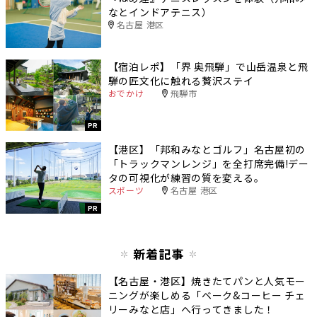
なとインドアテニス）
名古屋 港区
【宿泊レポ】「界 奥飛騨」で山岳温泉と飛
騨の匠文化に触れる贅沢ステイ
おでかけ
飛騨市
PR
【港区】「邦和みなとゴルフ」名古屋初の
「トラックマンレンジ」を全打席完備!デー
タの可視化が練習の質を変える。
スポーツ
名古屋 港区
PR
新着記事
【名古屋・港区】焼きたてパンと人気モー
ニングが楽しめる「ベーク&コーヒー チェ
リーみなと店」へ行ってきました！