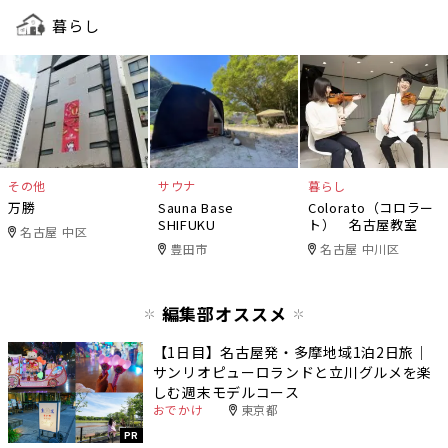
暮らし
その他
サウナ
暮らし
万勝
Sauna Base
Colorato（コロラー
SHIFUKU
ト） 名古屋教室
名古屋 中区
豊田市
名古屋 中川区
編集部オススメ
【1日目】名古屋発・多摩地域1泊2日旅｜
サンリオピューロランドと立川グルメを楽
しむ週末モデルコース
おでかけ
東京都
PR