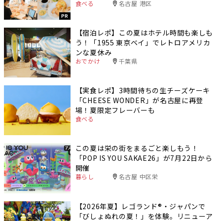
食べる
名古屋 港区
PR
【宿泊レポ】この夏はホテル時間も楽しも
う！「1955 東京ベイ」でレトロアメリカ
ンな夏休み
おでかけ
千葉県
【実食レポ】3時間待ちの生チーズケーキ
「CHEESE WONDER」が名古屋に再登
場！夏限定フレーバーも
食べる
この夏は栄の街をまるごと楽しもう！
「POP IS YOU SAKAE26」が7月22日から
開催
暮らし
名古屋 中区栄
【2026年夏】レゴランド®・ジャパンで
「びしょぬれの夏！」を体験。リニューア