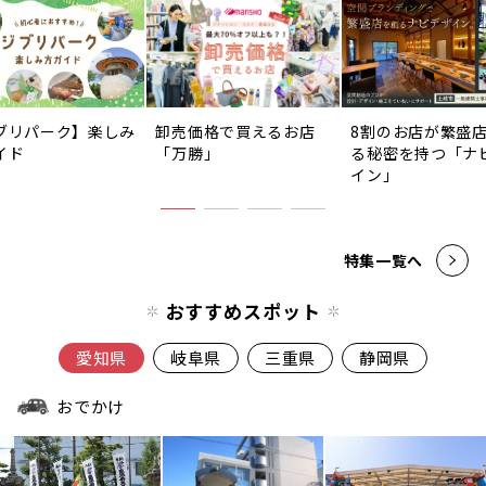
ブリパーク】楽しみ
卸売価格で買えるお店
8割のお店が繁盛
イド
「万勝」
る秘密を持つ「ナ
イン」
特集一覧へ
おすすめスポット
愛知県
岐阜県
三重県
静岡県
おでかけ