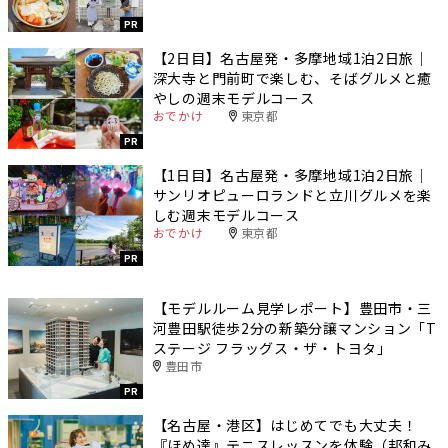
PR
【2日目】名古屋発・多摩地域1泊2日旅｜
深大寺と門前町で楽しむ、そばグルメと癒
やしの週末モデルコース
おでかけ
東京都
PR
【1日目】名古屋発・多摩地域1泊2日旅｜
サンリオピューロランドと立川グルメを楽
しむ週末モデルコース
おでかけ
東京都
PR
【モデルルーム見学レポート】豊田市・三
河豊田駅徒歩2分の新築分譲マンション「T
ステージ フラッグス・ザ・トヨタ」
豊田市
PR
【名古屋・港区】はじめてでも大丈夫！
『ほめ達』テニスレッスンを体験（邦和み