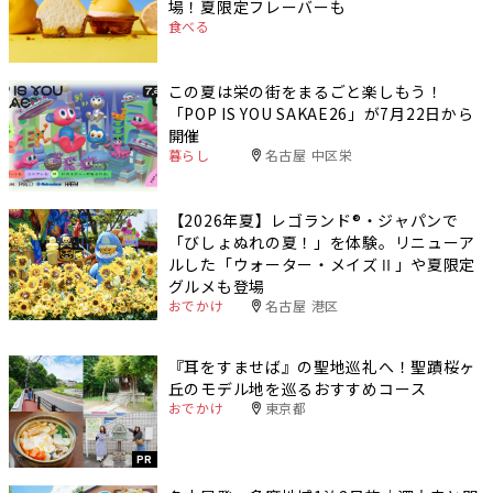
場！夏限定フレーバーも
食べる
この夏は栄の街をまるごと楽しもう！
「POP IS YOU SAKAE26」が7月22日から
開催
暮らし
名古屋 中区栄
【2026年夏】レゴランド®・ジャパンで
「びしょぬれの夏！」を体験。リニューア
ルした「ウォーター・メイズⅡ」や夏限定
グルメも登場
おでかけ
名古屋 港区
『耳をすませば』の聖地巡礼へ！聖蹟桜ヶ
丘のモデル地を巡るおすすめコース
おでかけ
東京都
PR