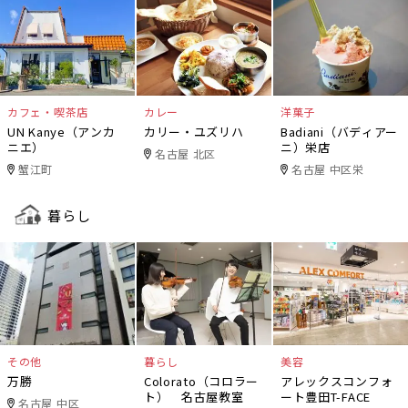
カフェ・喫茶店
カレー
洋菓子
UN Kanye（アンカ
カリー・ユズリハ
Badiani（バディアー
ニエ）
ニ）栄店
名古屋 北区
蟹江町
名古屋 中区栄
暮らし
その他
暮らし
美容
万勝
Colorato（コロラー
アレックスコンフォ
ト） 名古屋教室
ート豊田T-FACE
名古屋 中区