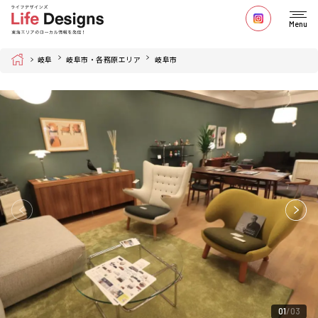
Menu
Home
岐阜
岐阜市・各務原エリア
岐阜市
01
03