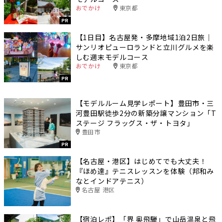
おでかけ
東京都
PR
【1日目】名古屋発・多摩地域1泊2日旅｜
サンリオピューロランドと立川グルメを楽
しむ週末モデルコース
おでかけ
東京都
PR
【モデルルーム見学レポート】豊田市・三
河豊田駅徒歩2分の新築分譲マンション「T
ステージ フラッグス・ザ・トヨタ」
豊田市
PR
【名古屋・港区】はじめてでも大丈夫！
『ほめ達』テニスレッスンを体験（邦和み
なとインドアテニス）
名古屋 港区
【宿泊レポ】「界 奥飛騨」で山岳温泉と飛