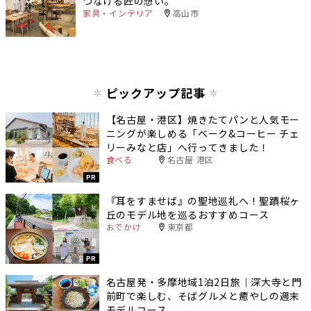
つなげる匠の想い。
家具・インテリア
高山市
ピックアップ記事
【名古屋・港区】焼きたてパンと人気モー
ニングが楽しめる「ベーク&コーヒー チェ
リーみなと店」へ行ってきました！
食べる
名古屋 港区
PR
『耳をすませば』の聖地巡礼へ！聖蹟桜ヶ
丘のモデル地を巡るおすすめコース
おでかけ
東京都
PR
名古屋発・多摩地域1泊2日旅｜深大寺と門
前町で楽しむ、そばグルメと癒やしの週末
モデルコース