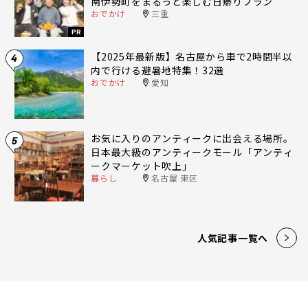
南伊勢町をまるっと楽しむ日帰りプラン
おでかけ
三重
PR
【2025年最新版】名古屋から車で2時間半以
4
内で行ける避暑地特集！32選
おでかけ
愛知
お気に入りのアンティークに出会える場所。
5
日本最大級のアンティークモール「アンティ
ークマーケット吹上」
暮らし
名古屋 東区
人気記事一覧へ