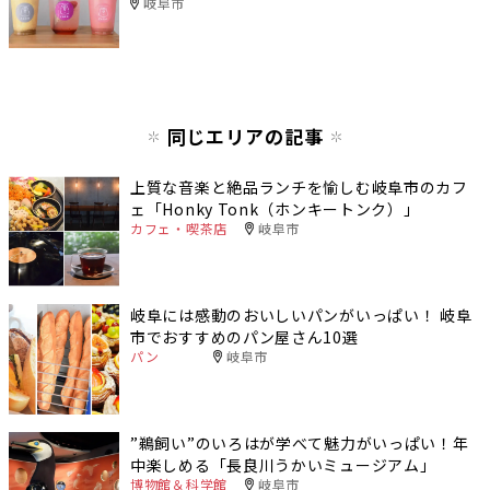
岐阜市
同じエリアの記事
上質な音楽と絶品ランチを愉しむ岐阜市のカフ
ェ「Honky Tonk（ホンキートンク）」
カフェ・喫茶店
岐阜市
岐阜には感動のおいしいパンがいっぱい！ 岐阜
市でおすすめのパン屋さん10選
パン
岐阜市
”鵜飼い”のいろはが学べて魅力がいっぱい！年
中楽しめる「長良川うかいミュージアム」
博物館＆科学館
岐阜市