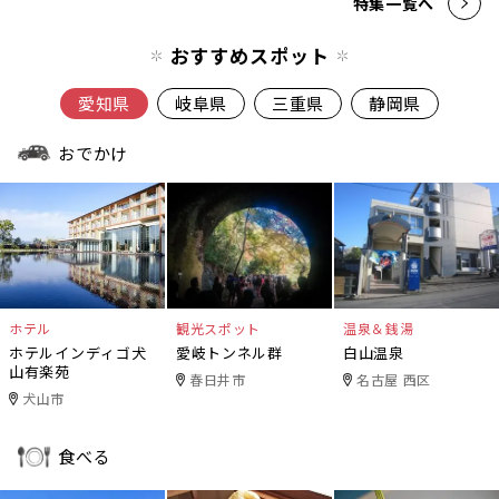
特集一覧へ
おすすめスポット
愛知県
岐阜県
三重県
静岡県
おでかけ
ホテル
観光スポット
温泉＆銭湯
ホテルインディゴ犬
愛岐トンネル群
白山温泉
山有楽苑
春日井市
名古屋 西区
犬山市
食べる