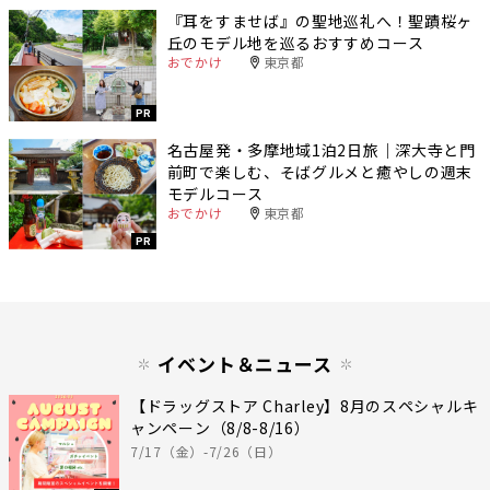
『耳をすませば』の聖地巡礼へ！聖蹟桜ヶ
丘のモデル地を巡るおすすめコース
おでかけ
東京都
PR
名古屋発・多摩地域1泊2日旅｜深大寺と門
前町で楽しむ、そばグルメと癒やしの週末
モデルコース
おでかけ
東京都
PR
イベント＆ニュース
【ドラッグストア Charley】8月のスペシャルキ
ャンペーン（8/8-8/16）
7/17（金）-7/26（日）