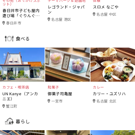
その他（おでかけスポ
テーマパーク＆遊園地
体験
ット）
レゴランド・ジャパ
スロメ なごや
春日井市子ども屋内
ン
名古屋 中区
遊び場「ぐりんぐり
名古屋 港区
ん」
春日井市
食べる
カフェ・喫茶店
和菓子
カレー
UN Kanye（アンカ
御菓子司亀屋
カリー・ユズリハ
ニエ）
一宮市
名古屋 北区
蟹江町
暮らし