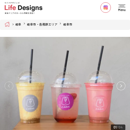
Menu
Home
岐阜
岐阜市・各務原エリア
岐阜市
01
04