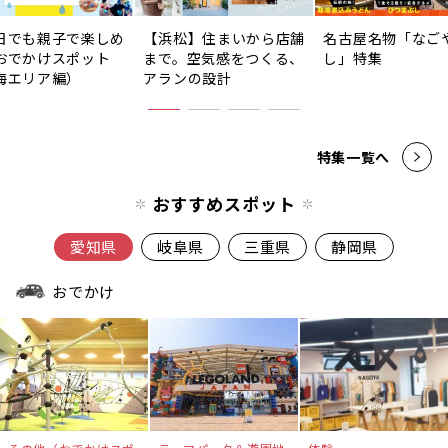
日でも親子で楽しめ
【浜松】住まいから店舗
名古屋名物「なご
おでかけスポット
まで。空気感をつくる、
し」特集
海エリア編）
アランの設計
特集一覧へ
おすすめスポット
愛知県
岐阜県
三重県
静岡県
おでかけ