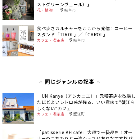
ストグリーンヴェール）」
花・植物
岐阜市
食べ歩きカルチャーをここから発信！コーヒー
スタンド「TIROL」／「CAROL」
カフェ・喫茶店
岐阜市
同じジャンルの記事
「UN Kanye（アンカニエ）」元喫茶店を改装し
たほどよいレトロ感が残る、いい意味で”蟹江ら
しくない”カフェ
カフェ・喫茶店
蟹江町
「patisserie KH cafe」大須で一級品を！オー
ナーのこだわりと一流シェフがおりなす本格パ