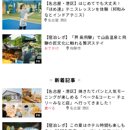
【名古屋・港区】はじめてでも大丈夫！
『ほめ達』テニスレッスンを体験（邦和み
なとインドアテニス）
名古屋 港区
【宿泊レポ】「界 奥飛騨」で山岳温泉と飛
騨の匠文化に触れる贅沢ステイ
おでかけ
飛騨市
PR
新着記事
【名古屋・港区】焼きたてパンと人気モー
ニングが楽しめる「ベーク&コーヒー チェ
リーみなと店」へ行ってきました！
食べる
名古屋 港区
PR
【宿泊レポ】この夏はホテル時間も楽しも