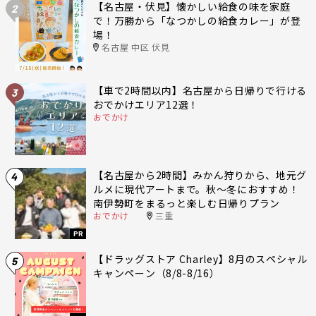
【名古屋・伏見】懐かしい給食の味を家庭
2
で！万勝から「なつかしの給食カレー」が登
場！
名古屋 中区 伏見
【車で2時間以内】名古屋から日帰りで行ける
3
おでかけエリア12選！
おでかけ
【名古屋から2時間】みかん狩りから、地元グ
4
ルメに現代アートまで。秋〜冬におすすめ！
南伊勢町をまるっと楽しむ日帰りプラン
おでかけ
三重
PR
【ドラッグストア Charley】8月のスペシャル
5
キャンペーン（8/8-8/16）