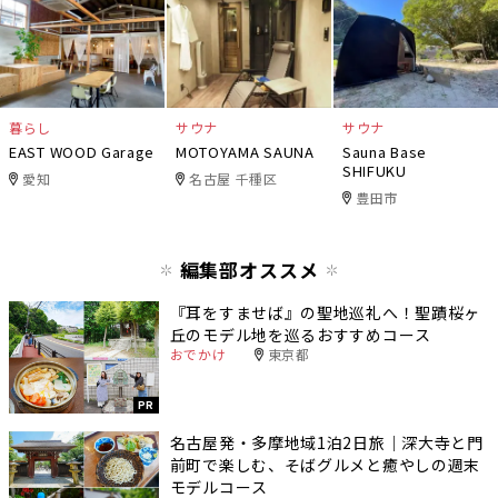
暮らし
サウナ
サウナ
EAST WOOD Garage
MOTOYAMA SAUNA
Sauna Base
SHIFUKU
愛知
名古屋 千種区
豊田市
編集部オススメ
『耳をすませば』の聖地巡礼へ！聖蹟桜ヶ
丘のモデル地を巡るおすすめコース
おでかけ
東京都
PR
名古屋発・多摩地域1泊2日旅｜深大寺と門
前町で楽しむ、そばグルメと癒やしの週末
モデルコース