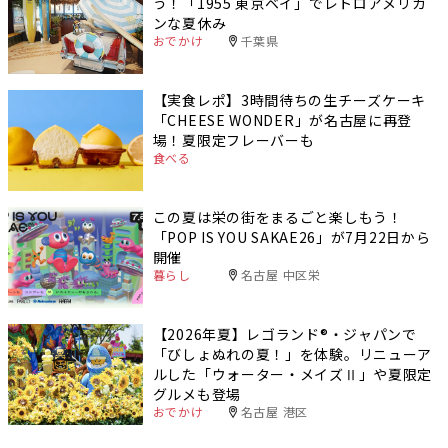
う！「1955 東京ベイ」でレトロアメリカ
ンな夏休み
おでかけ
千葉県
【実食レポ】3時間待ちの生チーズケーキ
「CHEESE WONDER」が名古屋に再登
場！夏限定フレーバーも
食べる
この夏は栄の街をまるごと楽しもう！
「POP IS YOU SAKAE26」が7月22日から
開催
暮らし
名古屋 中区栄
【2026年夏】レゴランド®・ジャパンで
「びしょぬれの夏！」を体験。リニューア
ルした「ウォーター・メイズⅡ」や夏限定
グルメも登場
おでかけ
名古屋 港区