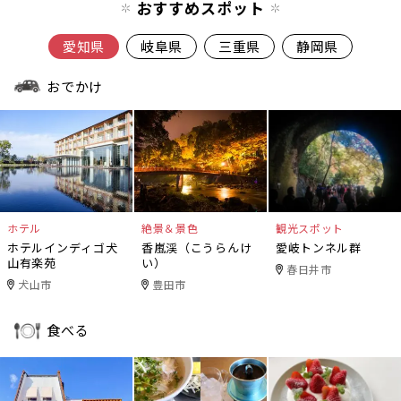
おすすめスポット
愛知県
岐阜県
三重県
静岡県
おでかけ
ホテル
絶景＆景色
観光スポット
ホテルインディゴ犬
香嵐渓（こうらんけ
愛岐トンネル群
山有楽苑
い）
春日井市
犬山市
豊田市
食べる