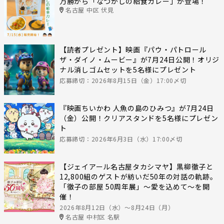
万勝から「なつかしの給食カレー」が登場！
名古屋 中区 伏見
【読者プレゼント】映画『パウ・パトロール
ザ・ダイノ・ムービー』が7月24日公開！オリジ
ナル消しゴムセットを5名様にプレゼント
応募締切：2026年8月15日（金）17:00〆切
『映画ちいかわ 人魚の島のひみつ』が7月24日
（金）公開！クリアスタンドを5名様にプレゼン
ト
応募締切：2026年6月3日（水）17:00〆切
【ジェイアール名古屋タカシマヤ】黒柳徹子と
12,800組のゲストが紡いだ50年の対話の軌跡。
「徹子の部屋 50周年展」～愛を込めて～を開
催！
2026年8月12日（水）〜8月24日（月）
名古屋 中村区 名駅