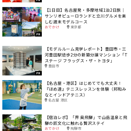
【1日目】名古屋発・多摩地域1泊2日旅｜
サンリオピューロランドと立川グルメを楽
しむ週末モデルコース
おでかけ
東京都
PR
【モデルルーム見学レポート】豊田市・三
河豊田駅徒歩2分の新築分譲マンション「T
ステージ フラッグス・ザ・トヨタ」
豊田市
PR
【名古屋・港区】はじめてでも大丈夫！
『ほめ達』テニスレッスンを体験（邦和み
なとインドアテニス）
名古屋 港区
【宿泊レポ】「界 奥飛騨」で山岳温泉と飛
騨の匠文化に触れる贅沢ステイ
おでかけ
飛騨市