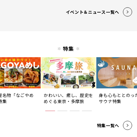
イベント＆ニュース一覧へ
特集
屋名物「なごやめ
かわいい、癒し、歴史を
身も心もととのっ
特集
めぐる東京・多摩旅
サウナ特集
特集一覧へ