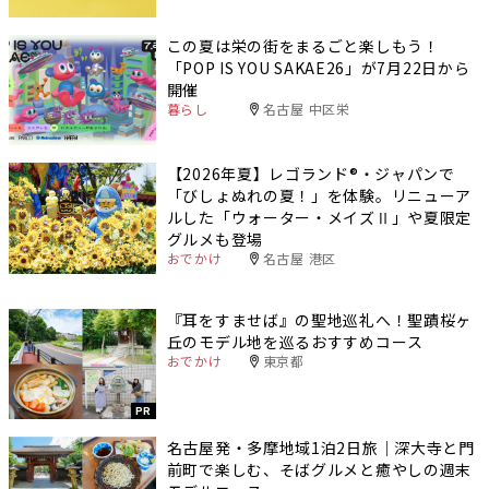
この夏は栄の街をまるごと楽しもう！
「POP IS YOU SAKAE26」が7月22日から
開催
暮らし
名古屋 中区栄
【2026年夏】レゴランド®・ジャパンで
「びしょぬれの夏！」を体験。リニューア
ルした「ウォーター・メイズⅡ」や夏限定
グルメも登場
おでかけ
名古屋 港区
『耳をすませば』の聖地巡礼へ！聖蹟桜ヶ
丘のモデル地を巡るおすすめコース
おでかけ
東京都
PR
名古屋発・多摩地域1泊2日旅｜深大寺と門
前町で楽しむ、そばグルメと癒やしの週末