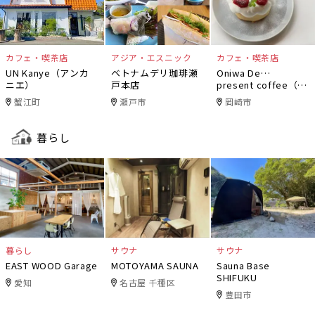
カフェ・喫茶店
アジア・エスニック
カフェ・喫茶店
UN Kanye（アンカ
ベトナムデリ珈琲瀬
Oniwa De…
ニエ）
戸本店
present coffee（オ
ニワデ）
蟹江町
瀬戸市
岡崎市
暮らし
暮らし
サウナ
サウナ
EAST WOOD Garage
MOTOYAMA SAUNA
Sauna Base
SHIFUKU
愛知
名古屋 千種区
豊田市