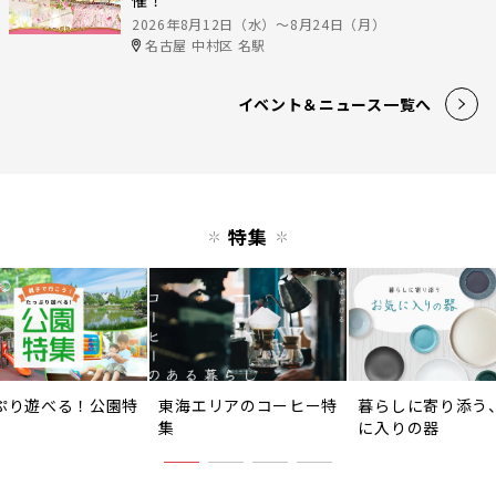
催！
2026年8月12日（水）〜8月24日（月）
名古屋 中村区 名駅
イベント＆ニュース一覧へ
特集
ぷり遊べる！公園特
東海エリアのコーヒー特
暮らしに寄り添う
集
に入りの器