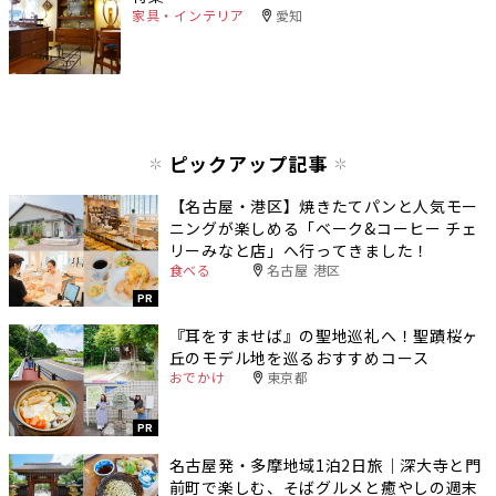
家具・インテリア
愛知
ピックアップ記事
【名古屋・港区】焼きたてパンと人気モー
ニングが楽しめる「ベーク&コーヒー チェ
リーみなと店」へ行ってきました！
食べる
名古屋 港区
PR
『耳をすませば』の聖地巡礼へ！聖蹟桜ヶ
丘のモデル地を巡るおすすめコース
おでかけ
東京都
PR
名古屋発・多摩地域1泊2日旅｜深大寺と門
前町で楽しむ、そばグルメと癒やしの週末