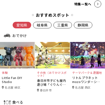
特集一覧へ
おすすめスポット
愛知県
岐阜県
三重県
静岡県
おでかけ
体験
その他（おでかけスポ
テーマパーク＆遊園地
ット）
Little Fun DIY
リトルプラネット
春日井市子ども屋内
Studio
mozoワンダーシテ
遊び場「ぐりんぐり
ィ
名古屋 緑区
名古屋 西区
ん」
春日井市
食べる