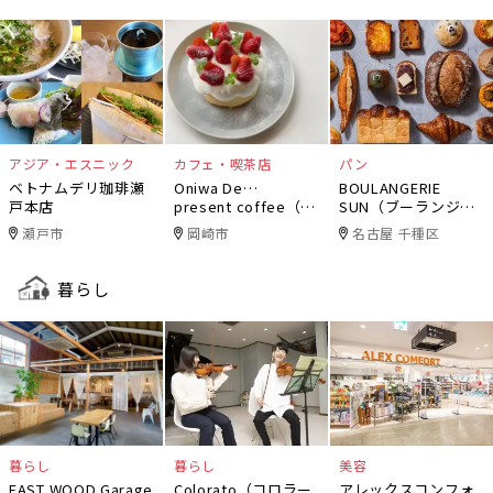
アジア・エスニック
カフェ・喫茶店
パン
ベトナムデリ珈琲瀬
Oniwa De…
BOULANGERIE
戸本店
present coffee（オ
SUN（ブーランジェ
ニワデ）
リー・サン）
瀬戸市
岡崎市
名古屋 千種区
暮らし
暮らし
暮らし
美容
EAST WOOD Garage
Colorato（コロラー
アレックスコンフォ