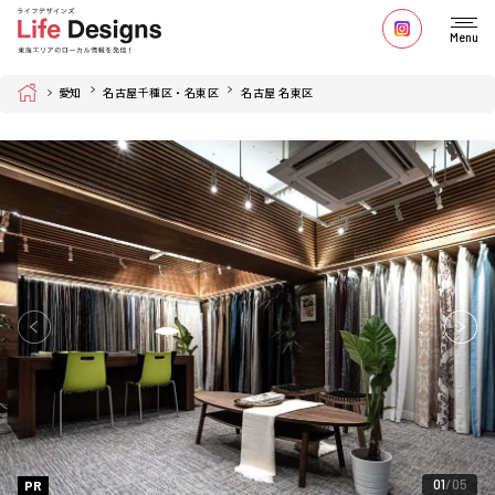
Menu
Home
愛知
名古屋千種区・名東区
名古屋 名東区
01
05
PR