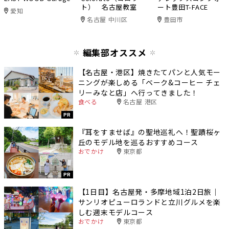
ト） 名古屋教室
ート豊田T-FACE
愛知
名古屋 中川区
豊田市
編集部オススメ
【名古屋・港区】焼きたてパンと人気モー
ニングが楽しめる「ベーク&コーヒー チェ
リーみなと店」へ行ってきました！
食べる
名古屋 港区
PR
『耳をすませば』の聖地巡礼へ！聖蹟桜ヶ
丘のモデル地を巡るおすすめコース
おでかけ
東京都
PR
【1日目】名古屋発・多摩地域1泊2日旅｜
サンリオピューロランドと立川グルメを楽
しむ週末モデルコース
おでかけ
東京都