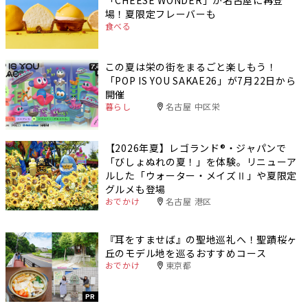
「CHEESE WONDER」が名古屋に再登
場！夏限定フレーバーも
食べる
この夏は栄の街をまるごと楽しもう！
「POP IS YOU SAKAE26」が7月22日から
開催
暮らし
名古屋 中区栄
【2026年夏】レゴランド®・ジャパンで
「びしょぬれの夏！」を体験。リニューア
ルした「ウォーター・メイズⅡ」や夏限定
グルメも登場
おでかけ
名古屋 港区
『耳をすませば』の聖地巡礼へ！聖蹟桜ヶ
丘のモデル地を巡るおすすめコース
おでかけ
東京都
PR