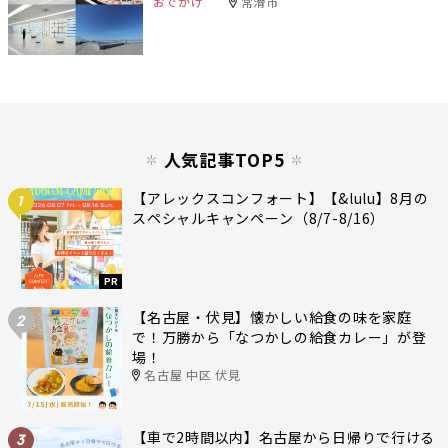
おでかけ
常滑市
人気記事TOP5
【アレックスコンフォート】【&lulu】8月の
1
スペシャルキャンペーン（8/7-8/16）
PR
【名古屋・伏見】懐かしい給食の味を家庭
2
で！万勝から「なつかしの給食カレー」が登
場！
名古屋 中区 伏見
【車で2時間以内】名古屋から日帰りで行ける
3