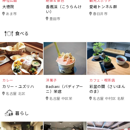
神社仏閣
絶景＆景色
観光スポット
大徳院
香嵐渓（こうらんけ
愛岐トンネル群
い）
あま市
春日井市
豊田市
食べる
カレー
洋菓子
カフェ・喫茶店
カリー・ユズリハ
Badiani（バディアー
彩盆の間（さいほん
ニ）栄店
のま）
名古屋 北区
名古屋 中区栄
名古屋 中村区 名駅
暮らし