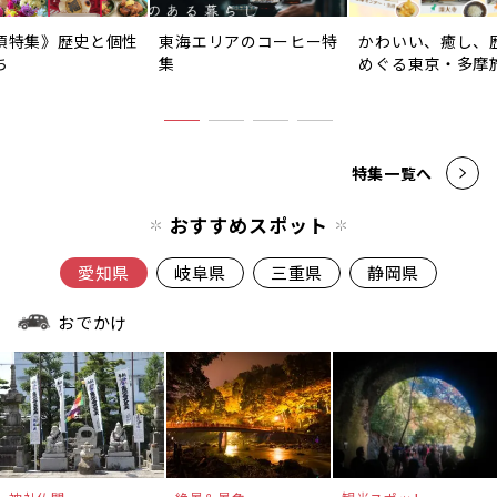
須特集》歴史と個性
東海エリアのコーヒー特
かわいい、癒し、
ち
集
めぐる東京・多摩
特集一覧へ
おすすめスポット
愛知県
岐阜県
三重県
静岡県
おでかけ