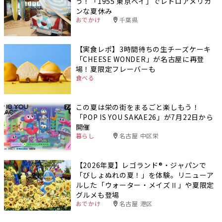
う！「1955 東京ベイ」でレトロアメリカ
ンな夏休み
おでかけ
千葉県
【実食レポ】3時間待ちの生チーズケーキ
「CHEESE WONDER」が名古屋に再登
場！夏限定フレーバーも
食べる
この夏は栄の街をまるごと楽しもう！
「POP IS YOU SAKAE26」が7月22日から
開催
暮らし
名古屋 中区栄
【2026年夏】レゴランド®・ジャパンで
「びしょぬれの夏！」を体験。リニューア
ルした「ウォーター・メイズⅡ」や夏限定
グルメも登場
おでかけ
名古屋 港区