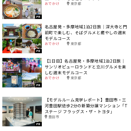
おでかけ
東京都
PR
名古屋発・多摩地域1泊2日旅｜深大寺と門
前町で楽しむ、そばグルメと癒やしの週末
モデルコース
おでかけ
東京都
PR
【1日目】名古屋発・多摩地域1泊2日旅｜
サンリオピューロランドと立川グルメを楽
しむ週末モデルコース
おでかけ
東京都
PR
【モデルルーム見学レポート】豊田市・三
河豊田駅徒歩2分の新築分譲マンション「T
ステージ フラッグス・ザ・トヨタ」
豊田市
PR