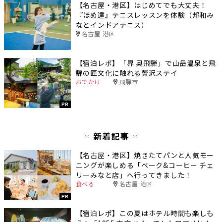
【名古屋・港区】はじめてでも大丈夫！
『ほめ達』テニスレッスンを体験（邦和み
なとインドアテニス）
名古屋 港区
【宿泊レポ】「界 奥飛騨」で山岳温泉と飛
騨の匠文化に触れる贅沢ステイ
おでかけ
飛騨市
PR
新着記事
【名古屋・港区】焼きたてパンと人気モー
ニングが楽しめる「ベーク&コーヒー チェ
リーみなと店」へ行ってきました！
食べる
名古屋 港区
PR
【宿泊レポ】この夏はホテル時間も楽しも