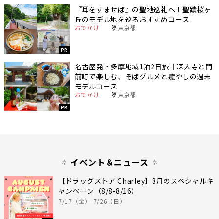
『耳をすませば』の聖地巡礼へ！聖蹟桜ヶ
丘のモデル地を巡るおすすめコース
おでかけ
東京都
PR
名古屋発・多摩地域1泊2日旅｜深大寺と門
前町で楽しむ、そばグルメと癒やしの週末
モデルコース
おでかけ
東京都
PR
イベント＆ニュース
【ドラッグストア Charley】8月のスペシャルキ
ャンペーン（8/8-8/16）
7/17（金）-7/26（日）