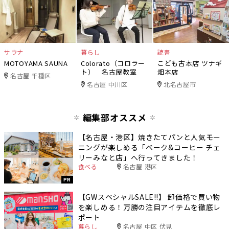
サウナ
暮らし
読書
MOTOYAMA SAUNA
Colorato（コロラー
こども古本店 ツナギ
ト） 名古屋教室
畑本店
名古屋 千種区
名古屋 中川区
北名古屋市
編集部オススメ
【名古屋・港区】焼きたてパンと人気モー
ニングが楽しめる「ベーク&コーヒー チェ
リーみなと店」へ行ってきました！
食べる
名古屋 港区
PR
【GWスペシャルSALE‼︎】 卸価格で買い物
を楽しめる！万勝の注目アイテムを徹底レ
ポート
暮らし
名古屋 中区 伏見