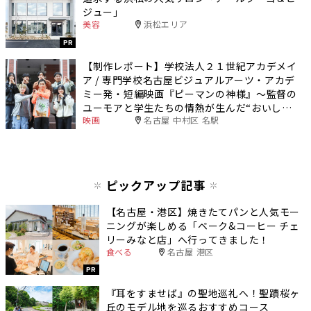
ジュー」
美容
浜松エリア
PR
【制作レポート】学校法人２１世紀アカデメイ
ア / 専門学校名古屋ビジュアルアーツ・アカデ
ミー発・短編映画『ピーマンの神様』～監督の
ユーモアと学生たちの情熱が生んだ“おいし
映画
名古屋 中村区 名駅
い”物語～
ピックアップ記事
【名古屋・港区】焼きたてパンと人気モー
ニングが楽しめる「ベーク&コーヒー チェ
リーみなと店」へ行ってきました！
食べる
名古屋 港区
PR
『耳をすませば』の聖地巡礼へ！聖蹟桜ヶ
丘のモデル地を巡るおすすめコース