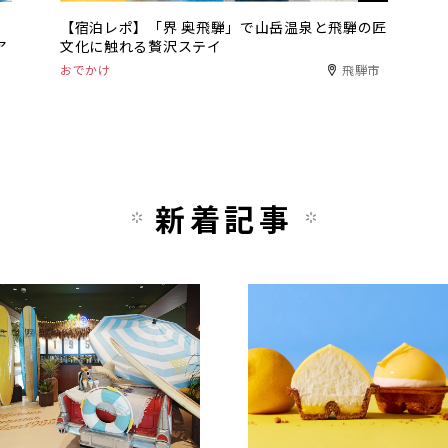
【宿泊レポ】「界 奥飛騨」で山岳温泉と飛騨の匠
ア
文化に触れる贅沢ステイ
おでかけ
飛騨市
新着記事