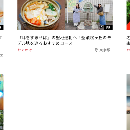
R
PR
グ
『耳をすませば』の聖地巡礼へ！聖蹟桜ヶ丘のモ
デル地を巡るおすすめコース
おでかけ
東京都
港区