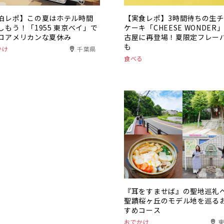
泊レポ】この夏はホテル時間
【実食レポ】3時間待ちの生
しもう！「1955 東京ベイ」で
ケーキ「CHEESE WONDER
ロアメリカンな夏休み
古屋に再登場！夏限定フレー
も
かけ
千葉県
食べる
『耳をすませば』の聖地巡礼
聖蹟桜ヶ丘のモデル地を巡る
すめコース
おでかけ