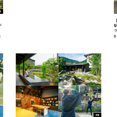
R
リ
デ
都
PR