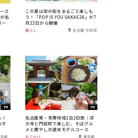
チーズ
この夏は栄の街をまるごと楽しも
」が名
う！「POP IS YOU SAKAE26」が7
バー
月22日から開催
暮らし
名古屋 中区栄
PR
PR
へ！
名古屋発・多摩地域1泊2日旅｜深
おす
大寺と門前町で楽しむ、そばグル
メと癒やしの週末モデルコース
東京都
おでかけ
東京都