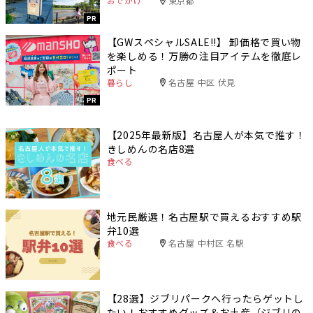
おでかけ
東京都
PR
【GWスペシャルSALE‼︎】 卸価格で買い物
を楽しめる！万勝の注目アイテムを徹底レ
ポート
暮らし
名古屋 中区 伏見
PR
【2025年最新版】名古屋人が本気で推す！
きしめんの名店8選
食べる
地元民厳選！名古屋駅で買えるおすすめ駅
弁10選
食べる
名古屋 中村区 名駅
【28選】ジブリパークへ行ったらゲットし
たい！おすすめグッズ＆お土産（ジブリの