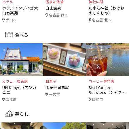
ホテル
温泉＆銭湯
神社仏閣
ホテルインディゴ犬
白山温泉
別小江神社（わけお
山有楽苑
えじんじゃ）
名古屋 西区
犬山市
名古屋 北区
食べる
カフェ・喫茶店
和菓子
コーヒー専門店
UN Kanye（アンカ
御菓子司亀屋
Shaf Coffee
ニエ）
Roasters（シャフコ
一宮市
ーヒーロースター
蟹江町
岡崎市
ズ）
暮らし