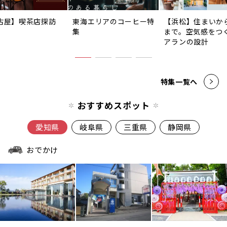
古屋】喫茶店探訪
東海エリアのコーヒー特
【浜松】住まいか
集
まで。空気感をつ
アランの設計
特集一覧へ
おすすめスポット
愛知県
岐阜県
三重県
静岡県
おでかけ