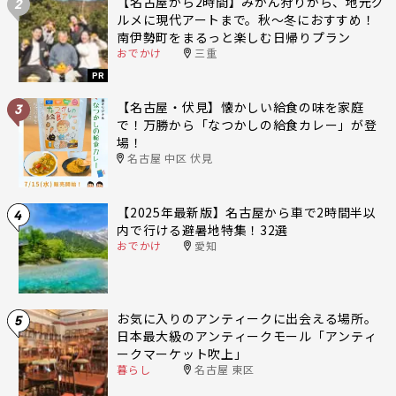
【名古屋から2時間】みかん狩りから、地元グ
2
ルメに現代アートまで。秋〜冬におすすめ！
南伊勢町をまるっと楽しむ日帰りプラン
おでかけ
三重
PR
【名古屋・伏見】懐かしい給食の味を家庭
3
で！万勝から「なつかしの給食カレー」が登
場！
名古屋 中区 伏見
【2025年最新版】名古屋から車で2時間半以
4
内で行ける避暑地特集！32選
おでかけ
愛知
お気に入りのアンティークに出会える場所。
5
日本最大級のアンティークモール「アンティ
ークマーケット吹上」
暮らし
名古屋 東区