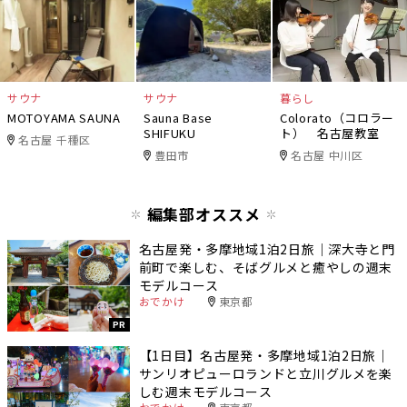
サウナ
サウナ
暮らし
MOTOYAMA SAUNA
Sauna Base
Colorato（コロラー
SHIFUKU
ト） 名古屋教室
名古屋 千種区
豊田市
名古屋 中川区
編集部オススメ
名古屋発・多摩地域1泊2日旅｜深大寺と門
前町で楽しむ、そばグルメと癒やしの週末
モデルコース
おでかけ
東京都
PR
【1日目】名古屋発・多摩地域1泊2日旅｜
サンリオピューロランドと立川グルメを楽
しむ週末モデルコース