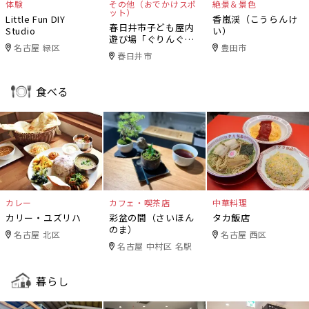
体験
その他（おでかけスポ
絶景＆景色
ット）
Little Fun DIY
香嵐渓（こうらんけ
春日井市子ども屋内
Studio
い）
遊び場「ぐりんぐり
名古屋 緑区
豊田市
ん」
春日井市
食べる
カレー
カフェ・喫茶店
中華料理
カリー・ユズリハ
彩盆の間（さいほん
タカ飯店
のま）
名古屋 北区
名古屋 西区
名古屋 中村区 名駅
暮らし