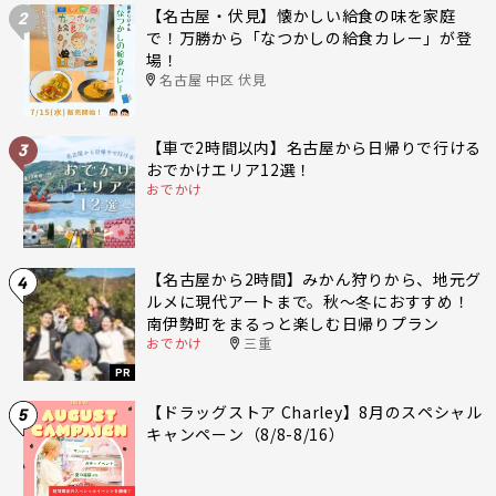
【名古屋・伏見】懐かしい給食の味を家庭
2
で！万勝から「なつかしの給食カレー」が登
場！
名古屋 中区 伏見
【車で2時間以内】名古屋から日帰りで行ける
3
おでかけエリア12選！
おでかけ
【名古屋から2時間】みかん狩りから、地元グ
4
ルメに現代アートまで。秋〜冬におすすめ！
南伊勢町をまるっと楽しむ日帰りプラン
おでかけ
三重
PR
【ドラッグストア Charley】8月のスペシャル
5
キャンペーン（8/8-8/16）