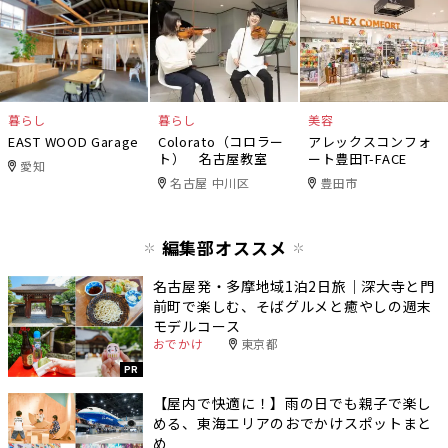
暮らし
暮らし
美容
EAST WOOD Garage
Colorato（コロラー
アレックスコンフォ
ト） 名古屋教室
ート豊田T-FACE
愛知
名古屋 中川区
豊田市
編集部オススメ
名古屋発・多摩地域1泊2日旅｜深大寺と門
前町で楽しむ、そばグルメと癒やしの週末
モデルコース
おでかけ
東京都
PR
【屋内で快適に！】雨の日でも親子で楽し
める、東海エリアのおでかけスポットまと
め