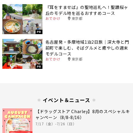
『耳をすませば』の聖地巡礼へ！聖蹟桜ヶ
丘のモデル地を巡るおすすめコース
おでかけ
東京都
PR
名古屋発・多摩地域1泊2日旅｜深大寺と門
前町で楽しむ、そばグルメと癒やしの週末
モデルコース
おでかけ
東京都
PR
イベント＆ニュース
【ドラッグストア Charley】8月のスペシャルキ
ャンペーン（8/8-8/16）
7/17（金）-7/26（日）