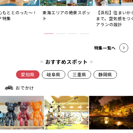
心もととのった〜！
東海エリアの絶景スポッ
【浜松】住まいか
ナ特集
ト
まで。空気感をつ
アランの設計
特集一覧へ
おすすめスポット
愛知県
岐阜県
三重県
静岡県
おでかけ