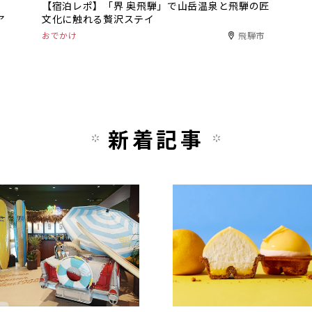
【宿泊レポ】「界 奥飛騨」で山岳温泉と飛騨の匠
ア
文化に触れる贅沢ステイ
おでかけ
飛騨市
新着記事