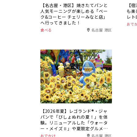
【名古屋・港区】焼きたてパンと
【宿
人気モーニングが楽しめる「ベー
も楽
ク&コーヒー チェリーみなと店」
レト
へ行ってきました！
おで
食べる
名古屋 港区
【2026年夏】レゴランド®・ジャ
パンで「びしょぬれの夏！」を体
験。リニューアルした「ウォータ
ー・メイズⅡ」や夏限定グルメも
登場
おでかけ
名古屋 港区