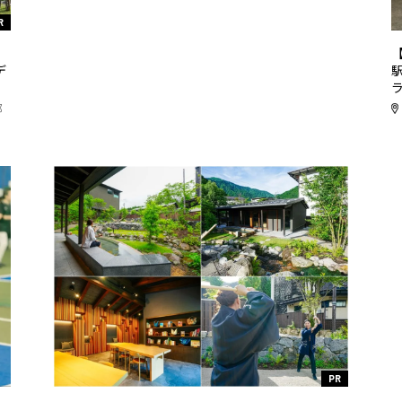
R
リ
デ
都
PR