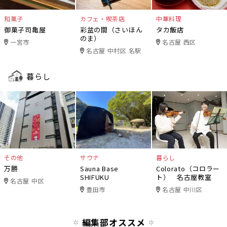
和菓子
カフェ・喫茶店
中華料理
御菓子司亀屋
彩盆の間（さいほん
タカ飯店
のま）
一宮市
名古屋 西区
名古屋 中村区 名駅
暮らし
その他
サウナ
暮らし
万勝
Sauna Base
Colorato（コロラー
SHIFUKU
ト） 名古屋教室
名古屋 中区
豊田市
名古屋 中川区
編集部オススメ