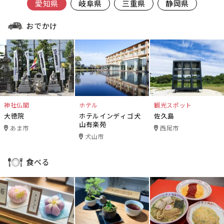
愛知県
岐阜県
三重県
静岡県
おでかけ
神社仏閣
ホテル
観光スポット
大徳院
ホテルインディゴ犬
佐久島
山有楽苑
あま市
西尾市
犬山市
食べる