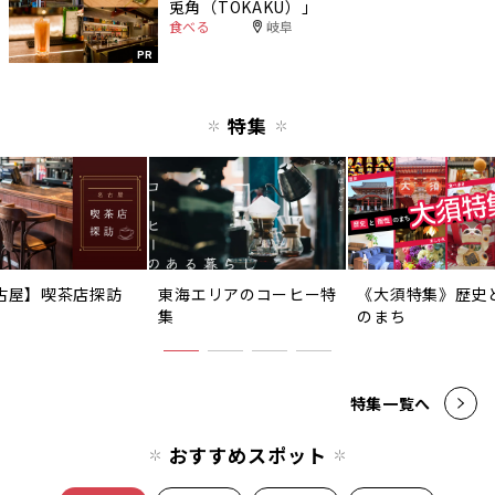
兎角（TOKAKU）」
食べる
岐阜
PR
特集
古屋】喫茶店探訪
東海エリアのコーヒー特
《大須特集》歴史
集
のまち
特集一覧へ
おすすめスポット