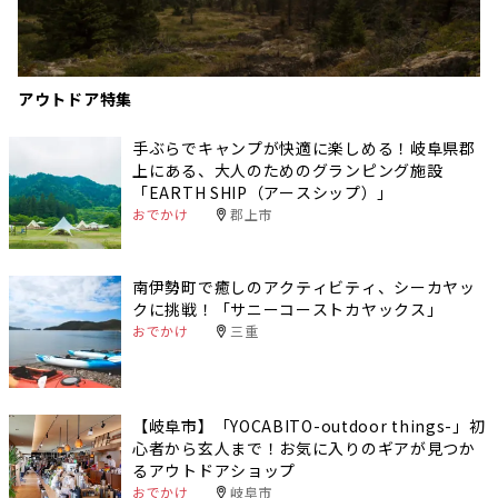
アウトドア特集
手ぶらでキャンプが快適に楽しめる！岐阜県郡
上にある、大人のためのグランピング施設
「EARTH SHIP（アースシップ）」
おでかけ
郡上市
南伊勢町で癒しのアクティビティ、シーカヤッ
クに挑戦！「サニーコーストカヤックス」
おでかけ
三重
【岐阜市】「YOCABITO-outdoor things-」初
心者から玄人まで！お気に入りのギアが見つか
るアウトドアショップ
おでかけ
岐阜市