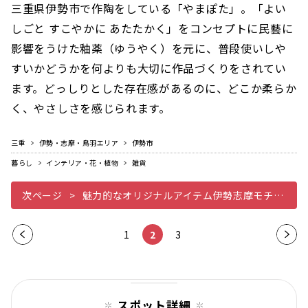
三重県伊勢市で作陶をしている「やまぽた」。「よい
しごと すこやかに あたたかく」をコンセプトに民藝に
影響をうけた釉薬（ゆうやく）を元に、普段使いしや
すいかどうかを何よりも大切に作品づくりをされてい
ます。どっしりとした存在感があるのに、どこか柔らか
く、やさしさを感じられます。
三重
伊勢・志摩・鳥羽エリア
伊勢市
暮らし
インテリア・花・植物
雑貨
次ページ
魅力的なオリジナルアイテム伊勢志摩モチーフのマスキングテープ
前の
1
2
3
次の
ペー
ペー
ジ
ジ
スポット詳細