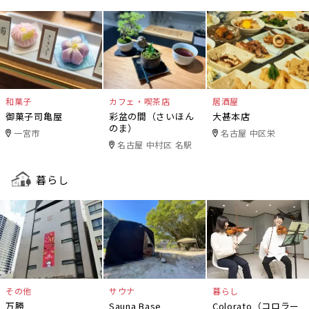
和菓子
カフェ・喫茶店
居酒屋
御菓子司亀屋
彩盆の間（さいほん
大甚本店
のま）
一宮市
名古屋 中区栄
名古屋 中村区 名駅
暮らし
その他
サウナ
暮らし
万勝
Sauna Base
Colorato（コロラー