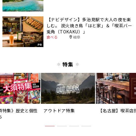
【ナビデザイン】多治見駅で大人の夜を楽
しむ。 炭火焼き鳥「はと家」＆「喫茶バー
兎角（TOKAKU）」
食べる
岐阜
PR
特集
須特集》歴史と個性
アウトドア特集
【名古屋】喫茶店
ち