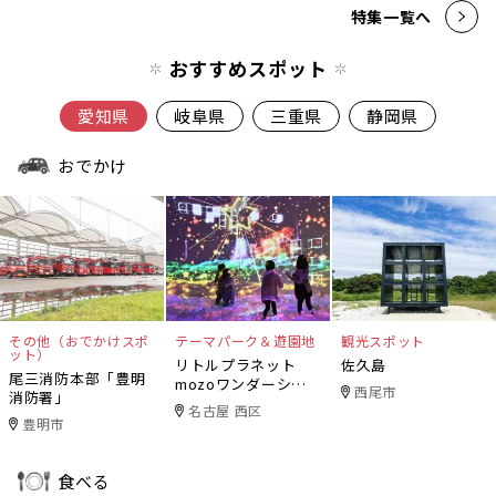
特集一覧へ
おすすめスポット
愛知県
岐阜県
三重県
静岡県
おでかけ
その他（おでかけスポ
テーマパーク＆遊園地
観光スポット
ット）
リトルプラネット
佐久島
尾三消防本部「豊明
mozoワンダーシテ
西尾市
消防署」
ィ
名古屋 西区
豊明市
食べる