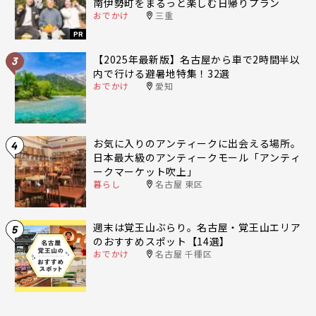
南伊勢町をまるっと楽しむ日帰りプラン
おでかけ
三重
PR
【2025年最新版】名古屋から車で2時間半以
3
内で行ける避暑地特集！32選
おでかけ
愛知
お気に入りのアンティークに出会える場所。
4
日本最大級のアンティークモール「アンティ
ークマーケット吹上」
暮らし
名古屋 東区
週末は覚王山ぶらり。名古屋・覚王山エリア
5
のおすすめスポット【14選】
おでかけ
名古屋 千種区