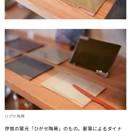
ひがせ陶房
伊賀の窯元「ひがせ陶房」のもの。薪窯によるダイナ