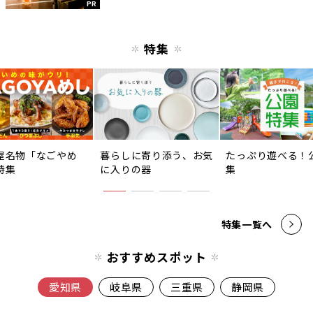
PR
特集
屋名物「なごやめ
暮らしに寄り添う、お気
たっぷり遊べる！
特集
に入りの器
集
特集一覧へ
おすすめスポット
愛知県
岐阜県
三重県
静岡県