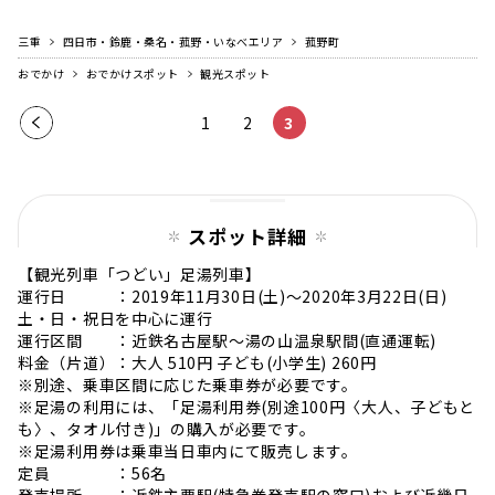
三重
四日市・鈴鹿・桑名・菰野・いなべエリア
菰野町
おでかけ
おでかけスポット
観光スポット
前の
1
2
3
ペー
ジ
スポット詳細
【観光列車「つどい」足湯列車】
運行日 ：2019年11月30日(土)〜2020年3月22日(日)
土・日・祝日を中心に運行
運行区間 ：近鉄名古屋駅〜湯の山温泉駅間(直通運転)
料金（片道）：大人 510円 子ども(小学生) 260円
※別途、乗車区間に応じた乗車券が必要です。
※足湯の利用には、「足湯利用券(別途100円〈大人、子どもと
も〉、タオル付き)」の購入が必要です。
※足湯利用券は乗車当日車内にて販売します。
定員 ：56名
発売場所 ：近鉄主要駅(特急券発売駅の窓口)および近畿日