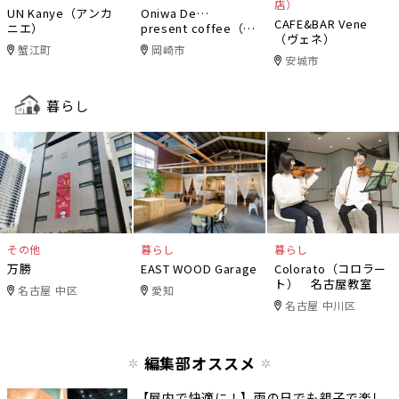
店）
UN Kanye（アンカ
Oniwa De…
CAFE&BAR Vene
ニエ）
present coffee（オ
（ヴェネ）
ニワデ）
蟹江町
岡崎市
安城市
暮らし
その他
暮らし
暮らし
万勝
EAST WOOD Garage
Colorato（コロラー
ト） 名古屋教室
名古屋 中区
愛知
名古屋 中川区
編集部オススメ
【屋内で快適に！】雨の日でも親子で楽し