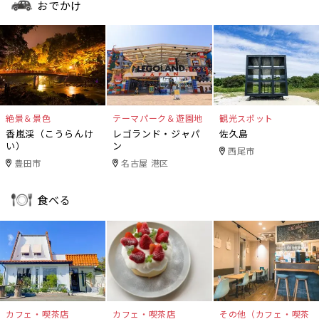
おでかけ
絶景＆景色
テーマパーク＆遊園地
観光スポット
香嵐渓（こうらんけ
レゴランド・ジャパ
佐久島
い）
ン
西尾市
豊田市
名古屋 港区
食べる
カフェ・喫茶店
カフェ・喫茶店
その他（カフェ・喫茶