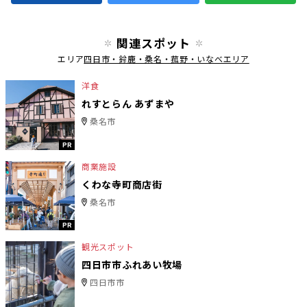
関連スポット
エリア
四日市・鈴鹿・桑名・菰野・いなべエリア
洋食
れすとらん あずまや
桑名市
PR
商業施設
くわな寺町商店街
桑名市
PR
観光スポット
四日市市ふれあい牧場
四日市市