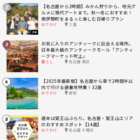
【名古屋から2時間】みかん狩りから、地元グ
2
ルメに現代アートまで。秋〜冬におすすめ！
南伊勢町をまるっと楽しむ日帰りプラン
おでかけ
三重
PR
お気に入りのアンティークに出会える場所。
3
日本最大級のアンティークモール「アンティ
ークマーケット吹上」
暮らし
名古屋 東区
【2025年最新版】名古屋から車で2時間半以
4
内で行ける避暑地特集！32選
おでかけ
愛知
週末は覚王山ぶらり。名古屋・覚王山エリア
5
のおすすめスポット【14選】
おでかけ
名古屋 千種区