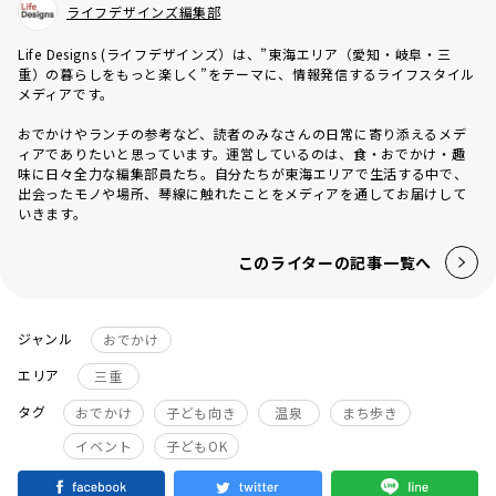
ライフデザインズ編集部
Life Designs (ライフデザインズ）は、”東海エリア（愛知・岐阜・三
重）の暮らしをもっと楽しく”をテーマに、情報発信するライフスタイル
メディアです。
おでかけやランチの参考など、読者のみなさんの日常に寄り添えるメデ
ィアでありたいと思っています。運営しているのは、食・おでかけ・趣
味に日々全力な編集部員たち。自分たちが東海エリアで生活する中で、
出会ったモノや場所、琴線に触れたことをメディアを通してお届けして
いきます。
このライターの記事一覧へ
ジャンル
おでかけ
エリア
三重
タグ
おでかけ
子ども向き
温泉
まち歩き
イベント
子どもOK