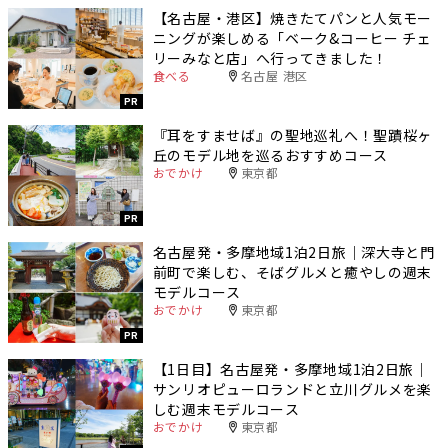
【名古屋・港区】焼きたてパンと人気モー
ニングが楽しめる「ベーク&コーヒー チェ
リーみなと店」へ行ってきました！
食べる
名古屋 港区
PR
『耳をすませば』の聖地巡礼へ！聖蹟桜ヶ
丘のモデル地を巡るおすすめコース
おでかけ
東京都
PR
名古屋発・多摩地域1泊2日旅｜深大寺と門
前町で楽しむ、そばグルメと癒やしの週末
モデルコース
おでかけ
東京都
PR
【1日目】名古屋発・多摩地域1泊2日旅｜
サンリオピューロランドと立川グルメを楽
しむ週末モデルコース
おでかけ
東京都