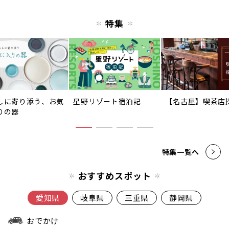
特集
しに寄り添う、お気
星野リゾート宿泊記
【名古屋】喫茶店
りの器
特集一覧へ
おすすめスポット
愛知県
岐阜県
三重県
静岡県
おでかけ