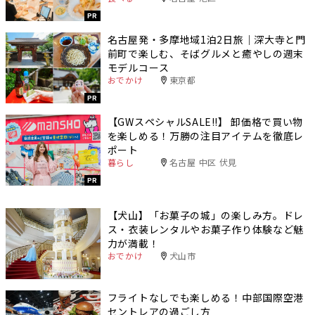
PR
名古屋発・多摩地域1泊2日旅｜深大寺と門
前町で楽しむ、そばグルメと癒やしの週末
モデルコース
おでかけ
東京都
PR
【GWスペシャルSALE‼︎】 卸価格で買い物
を楽しめる！万勝の注目アイテムを徹底レ
ポート
暮らし
名古屋 中区 伏見
PR
【犬山】「お菓子の城」の楽しみ方。ドレ
ス・衣装レンタルやお菓子作り体験など魅
力が満載！
おでかけ
犬山市
フライトなしでも楽しめる！中部国際空港
セントレアの過ごし方