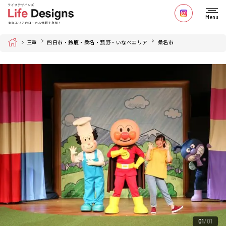
Menu
Home
三重
四日市・鈴鹿・桑名・菰野・いなべエリア
桑名市
01
01