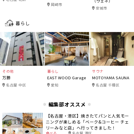
（ヴェネ）
ニワデ）
岡崎市
安城市
暮らし
その他
暮らし
サウナ
万勝
EAST WOOD Garage
MOTOYAMA SAUNA
名古屋 中区
愛知
名古屋 千種区
編集部オススメ
【名古屋・港区】焼きたてパンと人気モー
ニングが楽しめる「ベーク&コーヒー チェ
リーみなと店」へ行ってきました！
食べる
名古屋 港区