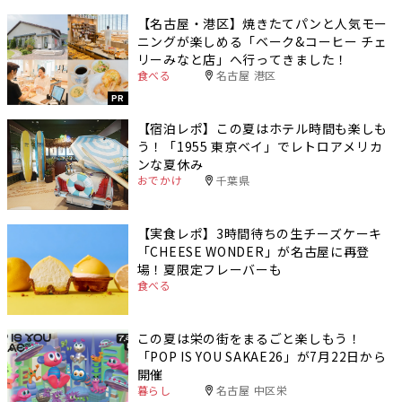
【名古屋・港区】焼きたてパンと人気モー
ニングが楽しめる「ベーク&コーヒー チェ
リーみなと店」へ行ってきました！
食べる
名古屋 港区
PR
【宿泊レポ】この夏はホテル時間も楽しも
う！「1955 東京ベイ」でレトロアメリカ
ンな夏休み
おでかけ
千葉県
【実食レポ】3時間待ちの生チーズケーキ
「CHEESE WONDER」が名古屋に再登
場！夏限定フレーバーも
食べる
この夏は栄の街をまるごと楽しもう！
「POP IS YOU SAKAE26」が7月22日から
開催
暮らし
名古屋 中区栄