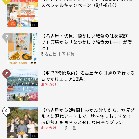
スペシャルキャンペーン（8/7-8/16）
PR
【名古屋・伏見】懐かしい給食の味を家庭
2
で！万勝から「なつかしの給食カレー」が登
場！
名古屋 中区 伏見
【車で2時間以内】名古屋から日帰りで行ける
3
おでかけエリア12選！
おでかけ
【名古屋から2時間】みかん狩りから、地元グ
4
ルメに現代アートまで。秋〜冬におすすめ！
南伊勢町をまるっと楽しむ日帰りプラン
おでかけ
三重
PR