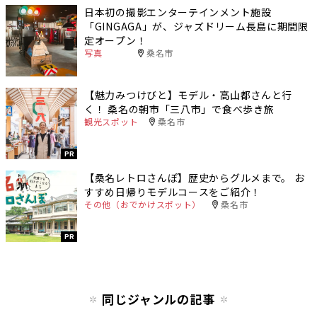
日本初の撮影エンターテインメント施設
「GINGAGA」が、ジャズドリーム長島に期間限
定オープン！
写真
桑名市
【魅力みつけびと】モデル・高山都さんと行
く！ 桑名の朝市「三八市」で食べ歩き旅
観光スポット
桑名市
PR
【桑名レトロさんぽ】歴史からグルメまで。 お
すすめ日帰りモデルコースをご紹介！
その他（おでかけスポット）
桑名市
PR
同じジャンルの記事