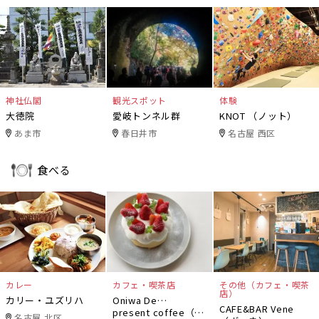
神社仏閣
観光スポット
体験
大徳院
愛岐トンネル群
KNOT （ノット）
あま市
春日井市
名古屋 西区
食べる
カレー
カフェ・喫茶店
その他（カフェ・喫茶
店）
カリー・ユズリハ
Oniwa De…
CAFE&BAR Vene
present coffee（オ
名古屋 北区