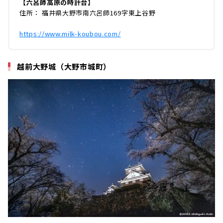
【六呂師高原の時計台】
住所： 福井県大野市南六呂師169字東上谷野
https://www.milk-koubou.com/
越前大野城（大野市城町）