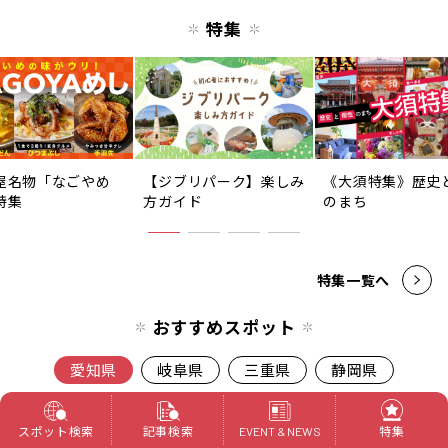
特集
屋名物「なごやめ
【ジブリパーク】楽しみ
《大須特集》歴史
特集
方ガイド
のまち
特集一覧へ
おすすめスポット
愛知県
岐阜県
三重県
静岡県
おでかけ
スポット検索
記事検索
特集
EVENT & NEWS