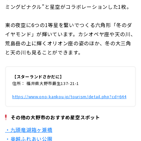
ミングピナクル”と星空がコラボレーションした1枚。
東の夜空に6つの1等星を繋いでつくる六角形「冬のダ
イヤモンド」が輝いています。カシオペヤ座や天の川、
荒島岳の上に輝くオリオン座の姿のほか、冬の大三角
と天の川も見ることができます。
【スターランドさかだに】
住所： 福井県大野市蕨生137-21-1
https://www.ono-kankou.jp/tourism/detail.php?cd=644
その他の大野市のおすすめ星空スポット
・九頭竜湖箱ヶ瀬橋
・奥越ふれあい公園