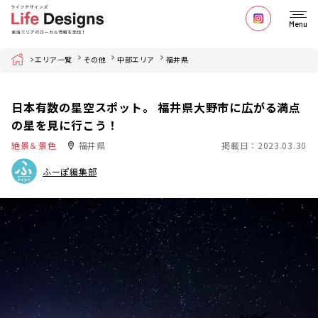
Menu
Home
エリア一覧
その他
中部エリア
福井県
日本有数の星空スポット。 福井県大野市に広がる満点
の星を見に行こう！
絶景＆景色
福井県
掲載日：2023.03.30
ふーぽ編集部