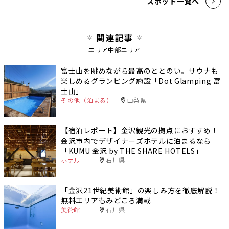
スポット一覧へ
関連記事
エリア
中部エリア
富士山を眺めながら最高のととのい。サウナも
楽しめるグランピング施設「Dot Glamping 富
士山」
その他（泊まる）
山梨県
【宿泊レポート】金沢観光の拠点におすすめ！
金沢市内でデザイナーズホテルに泊まるなら
「KUMU 金沢 by THE SHARE HOTELS」
ホテル
石川県
「金沢21世紀美術館」の楽しみ方を徹底解説！
無料エリアもみどころ満載
美術館
石川県