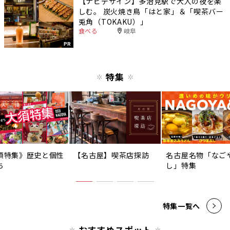
【ナビデザイン】多治見駅で大人の夜を楽
しむ。 炭火焼き鳥「はと家」＆「喫茶バー
兎角（TOKAKU）」
食べる
岐阜
PR
特集
須特集》歴史と個性
【名古屋】喫茶店探訪
名古屋名物「なご
ち
し」特集
特集一覧へ
おすすめスポット