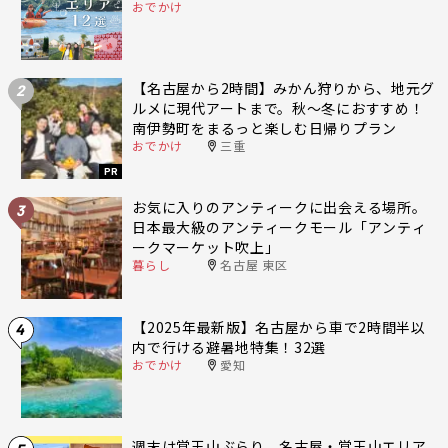
おでかけ
【名古屋から2時間】みかん狩りから、地元グ
2
ルメに現代アートまで。秋〜冬におすすめ！
南伊勢町をまるっと楽しむ日帰りプラン
おでかけ
三重
PR
お気に入りのアンティークに出会える場所。
3
日本最大級のアンティークモール「アンティ
ークマーケット吹上」
暮らし
名古屋 東区
【2025年最新版】名古屋から車で2時間半以
4
内で行ける避暑地特集！32選
おでかけ
愛知
週末は覚王山ぶらり。名古屋・覚王山エリア