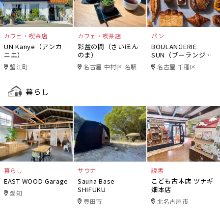
カフェ・喫茶店
カフェ・喫茶店
パン
UN Kanye（アンカ
彩盆の間（さいほん
BOULANGERIE
ニエ）
のま）
SUN（ブーランジェ
リー・サン）
蟹江町
名古屋 中村区 名駅
名古屋 千種区
暮らし
暮らし
サウナ
読書
EAST WOOD Garage
Sauna Base
こども古本店 ツナギ
SHIFUKU
畑本店
愛知
豊田市
北名古屋市