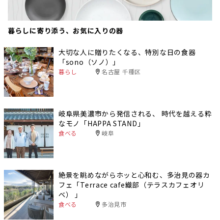
暮らしに寄り添う、お気に入りの器
大切な人に贈りたくなる、特別な日の食器
「sono（ソノ）」
暮らし
名古屋 千種区
岐阜県美濃市から発信される、 時代を越える粋
なモノ「HAPPA STAND」
食べる
岐阜
絶景を眺めながらホッと心和む、多治見の器カ
フェ「Terrace cafe織部（テラスカフェオリ
ベ） 」
食べる
多治見市