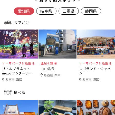
愛知県
岐阜県
三重県
静岡県
おでかけ
テーマパーク＆遊園地
温泉＆銭湯
テーマパーク＆遊園地
リトルプラネット
白山温泉
レゴランド・ジャパ
mozoワンダーシテ
ン
名古屋 西区
ィ
名古屋 西区
名古屋 港区
食べる