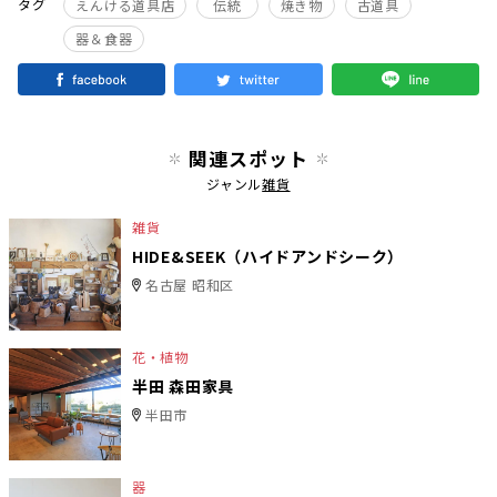
タグ
えんける道具店
伝統
焼き物
古道具
器＆食器
関連スポット
ジャンル
雑貨
雑貨
HIDE&SEEK（ハイドアンドシーク）
名古屋 昭和区
花・植物
半田 森田家具
半田市
器