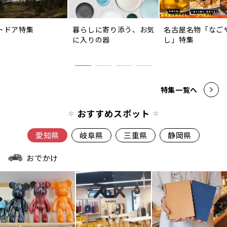
トドア特集
暮らしに寄り添う、お気
名古屋名物「なご
に入りの器
し」特集
特集一覧へ
おすすめスポット
愛知県
岐阜県
三重県
静岡県
おでかけ