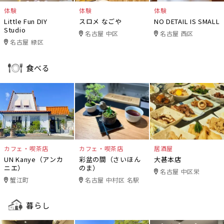
体験
体験
体験
Little Fun DIY
スロメ なごや
NO DETAIL IS SMALL
Studio
名古屋 中区
名古屋 西区
名古屋 緑区
食べる
カフェ・喫茶店
カフェ・喫茶店
居酒屋
UN Kanye（アンカ
彩盆の間（さいほん
大甚本店
ニエ）
のま）
名古屋 中区栄
蟹江町
名古屋 中村区 名駅
暮らし