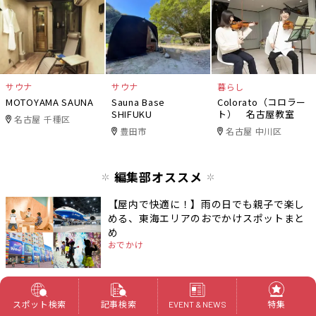
サウナ
サウナ
暮らし
MOTOYAMA SAUNA
Sauna Base
Colorato（コロラー
SHIFUKU
ト） 名古屋教室
名古屋 千種区
豊田市
名古屋 中川区
編集部オススメ
【屋内で快適に！】雨の日でも親子で楽し
める、東海エリアのおでかけスポットまと
め
おでかけ
チケットなしでも楽しめる！ジブリパーク
の無料エリアまとめ
スポット検索
記事検索
特集
EVENT & NEWS
おでかけ
長久手市