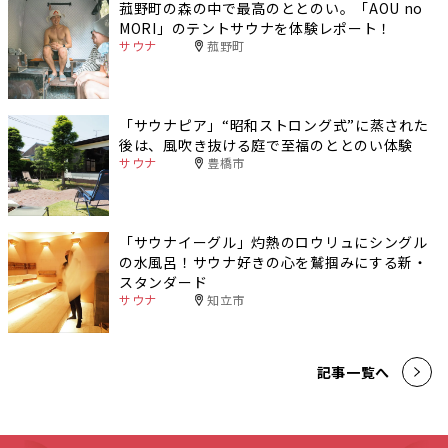
菰野町の森の中で最高のととのい。「AOU no
MORI」のテントサウナを体験レポート！
サウナ
菰野町
「サウナピア」“昭和ストロング式”に蒸された
後は、風吹き抜ける庭で至福のととのい体験
サウナ
豊橋市
「サウナイーグル」灼熱のロウリュにシングル
の水風呂！サウナ好きの心を鷲掴みにする新・
スタンダード
サウナ
知立市
記事一覧へ