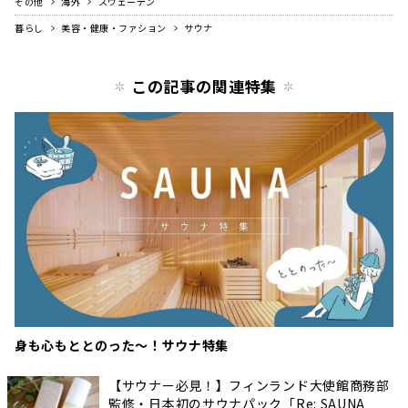
その他
海外
寄り添う、新しいお酒です。ストレスや疲れを
スウェーデン
抱えやすい現代人にやさしい東洋のハーブやス
暮らし
美容・健康・ファション
サウナ
パイスなど9種類のハーブを配合。メディテー
ションのようなお酒とのひとときを楽しめま
す。プロデューサーのREIさんが、チベット仏
この記事の関連特集
教に触れたことがきっかけとなり、「“東洋哲
学”の魅力を誰もが楽しめる“食体験”という形...
身も心もととのった〜！サウナ特集
【サウナー必見！】フィンランド大使館商務部
監修・日本初のサウナパック「Re: SAUNA