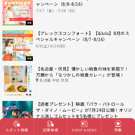
ャンペーン（8/8-8/16）
7/17（金）-7/26（日）
PR
【アレックスコンフォート】【&lulu】8月のス
ペシャルキャンペーン（8/7-8/16）
8/8(土)-8/16(日)
PR
【名古屋・伏見】懐かしい給食の味を家庭で！
万勝から「なつかしの給食カレー」が登場！
名古屋 中区 伏見
【読者プレゼント】映画『パウ・パトロール
ザ・ダイノ・ムービー』が7月24日公開！オリジ
ナル消しゴムセットを5名様にプレゼント
応募締切：2026年8月15日（金）17:00〆切
スポット検索
記事検索
特集
EVENT & NEWS