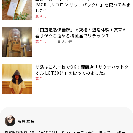
PACK（リコロン サウナパック）」を使ってみま
した！
暮らし
「田辺温熱保養所」で究極の温活体験！薬草の
香りが立ち込める樽風呂でリラックス
暮らし
大垣市
サ活はこれ一枚でOK！源商店「サウナハットタ
オル LOT301*」を使ってみました。
暮らし
新谷 友海
愛知県稲沢市出身。2007年1月よりスウェーデン在住。日本でプロボー