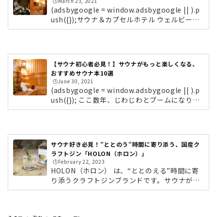
🕒️March 23, 2021
(adsbygoogle = window.adsbygoogle || ).p
ush({});サウナ＆カプセルホテル ウェルビー名
古屋・栄にある「サウナ＆カプセルホテル ウ
ェルビー栄店」。サウナ好きの間で、聖地と呼
ばれるほど人気の高いサウナスポットです。栄
店のほかにも、今池や名駅、更には福岡にも店
【サウナ初心者必見！】サウナがもっと楽しくなる、
舗を構えています。 フィンランドサウナ「ウェ
おすすめサウナ本10選
ルビー」目玉のサウナは、フィンランドサウ
🕒️June 30, 2021
ナ。室内に適度な湿度を繰り返し発生させるこ
(adsbygoogle = window.adsbygoogle || ).p
とで、発汗を促し息苦しさを軽減してくれるそ
ush({}); ここ数年、じわじわとブームになりつ
う。蒸気とともにマイナスイオンも発生され、
つある「サウナ」。しかしその一方で、「サウ
免疫力向上・リフレッシュ効果な...
ナってただ熱いだけでしょ？」「サウナはおじ
さんの行くところ」「入ってみたけれど、よく
わからない……」「ととのうって何？！」とい
サウナ好き必見！”ととのう”時間に寄り添う、国産ク
う方もまだまだ多いのではないでしょうか。サ
ラフトジン「HOLON（ホロン）」
ウナを楽しむには、効果的な入り方やポイント
🕒️February 22, 2023
があるんです！そこで今回は「サウナがもっと
HOLON（ホロン） は、“ととのえる”時間に寄
楽しくなる、おすすめサウナ本」をピックアッ
り添うクラフトジンブランドです。サウナが好
プしてご紹介していきます。まずはこれ！絵本
きで、ととのう感覚がわかる方。読書時間や、
のように楽しく読める『はじ...
考えごとをする時間。親しい人とゆったりと会
話をする時間。こうしたくつろぎのひとときに