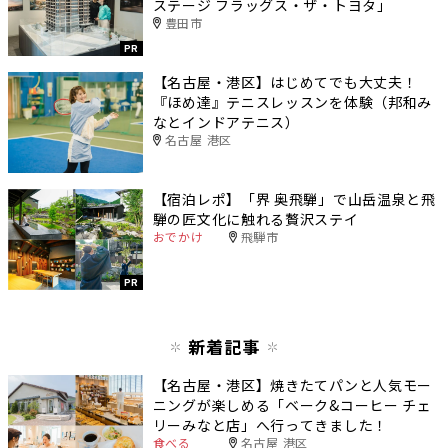
ステージ フラッグス・ザ・トヨタ」
豊田市
PR
【名古屋・港区】はじめてでも大丈夫！
『ほめ達』テニスレッスンを体験（邦和み
なとインドアテニス）
名古屋 港区
【宿泊レポ】「界 奥飛騨」で山岳温泉と飛
騨の匠文化に触れる贅沢ステイ
おでかけ
飛騨市
PR
新着記事
【名古屋・港区】焼きたてパンと人気モー
ニングが楽しめる「ベーク&コーヒー チェ
リーみなと店」へ行ってきました！
食べる
名古屋 港区