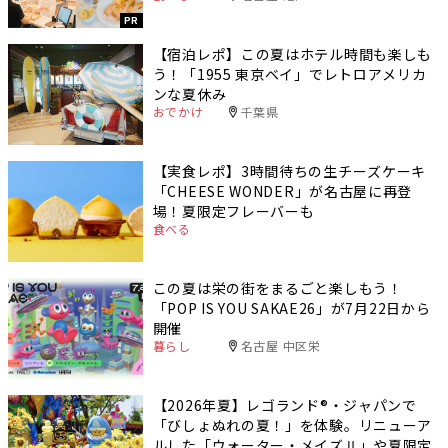
PR
【宿泊レポ】この夏はホテル時間も楽しも
う！「1955 東京ベイ」でレトロアメリカ
ンな夏休み
おでかけ
千葉県
【実食レポ】3時間待ちの生チーズケーキ
「CHEESE WONDER」が名古屋に再登
場！夏限定フレーバーも
食べる
この夏は栄の街をまるごと楽しもう！
「POP IS YOU SAKAE26」が7月22日から
開催
暮らし
名古屋 中区栄
【2026年夏】レゴランド®・ジャパンで
「びしょぬれの夏！」を体験。リニューア
ルした「ウォーター・メイズⅡ」や夏限定