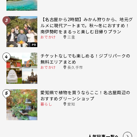
【名古屋から2時間】みかん狩りから、地元グ
3
ルメに現代アートまで。秋〜冬におすすめ！
南伊勢町をまるっと楽しむ日帰りプラン
おでかけ
三重
PR
チケットなしでも楽しめる！ジブリパークの
4
無料エリアまとめ
おでかけ
長久手市
愛知県で植物を買うならここ！名古屋周辺の
5
おすすめグリーンショップ
暮らし
愛知
人気記事一覧へ