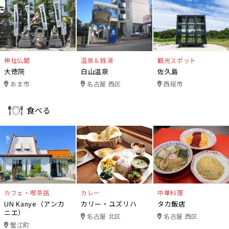
神社仏閣
温泉＆銭湯
観光スポット
大徳院
白山温泉
佐久島
あま市
名古屋 西区
西尾市
食べる
カフェ・喫茶店
カレー
中華料理
UN Kanye（アンカ
カリー・ユズリハ
タカ飯店
ニエ）
名古屋 北区
名古屋 西区
蟹江町