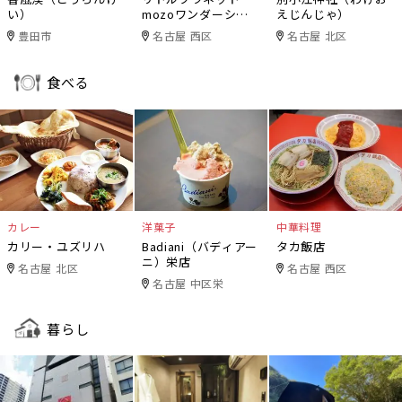
い）
mozoワンダーシテ
えじんじゃ）
ィ
豊田市
名古屋 西区
名古屋 北区
食べる
カレー
洋菓子
中華料理
カリー・ユズリハ
Badiani（バディアー
タカ飯店
ニ）栄店
名古屋 北区
名古屋 西区
名古屋 中区栄
暮らし