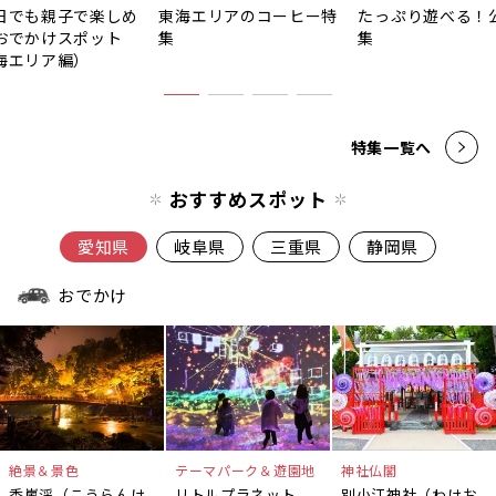
日でも親子で楽しめ
東海エリアのコーヒー特
たっぷり遊べる！
おでかけスポット
集
集
海エリア編）
特集一覧へ
おすすめスポット
愛知県
岐阜県
三重県
静岡県
おでかけ
絶景＆景色
テーマパーク＆遊園地
神社仏閣
香嵐渓（こうらんけ
リトルプラネット
別小江神社（わけお