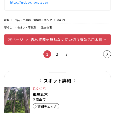
http://goboc.jp/place/
岐阜
下呂・白川郷・飛騨高山エリア
高山市
暮らし
住まい・不動産
注文住宅
次ページ
森林資源を無駄なく使い切り有効活用木質バイオマスボイラー
1
2
3
次の
ペー
ジ
スポット詳細
注文住宅
飛騨五木
高山市
詳細チェック