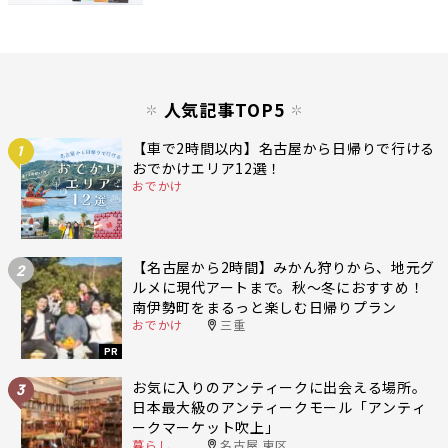
人気記事TOP5
【車で2時間以内】名古屋から日帰りで行ける
1
おでかけエリア12選！
おでかけ
【名古屋から2時間】みかん狩りから、地元グ
2
ルメに現代アートまで。秋〜冬におすすめ！
南伊勢町をまるっと楽しむ日帰りプラン
おでかけ
三重
PR
お気に入りのアンティークに出会える場所。
3
日本最大級のアンティークモール「アンティ
ークマーケット吹上」
暮らし
名古屋 東区