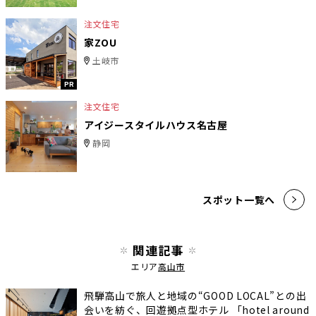
注文住宅
家ZOU
土岐市
PR
注文住宅
アイジースタイルハウス名古屋
静岡
スポット一覧へ
関連記事
エリア
高山市
飛騨高山で旅人と地域の“GOOD LOCAL”との出
会いを紡ぐ、回遊拠点型ホテル 「hotel around