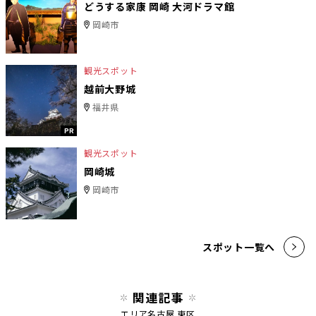
どうする家康 岡崎 大河ドラマ館
岡崎市
観光スポット
越前大野城
福井県
PR
観光スポット
岡崎城
岡崎市
スポット一覧へ
関連記事
エリア
名古屋 東区