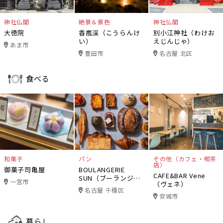
神社仏閣
絶景＆景色
神社仏閣
大徳院
香嵐渓（こうらんけ
別小江神社（わけお
い）
えじんじゃ）
あま市
豊田市
名古屋 北区
食べる
和菓子
パン
その他（カフェ・喫茶
店）
御菓子司亀屋
BOULANGERIE
CAFE&BAR Vene
SUN（ブーランジェ
一宮市
（ヴェネ）
リー・サン）
名古屋 千種区
安城市
暮らし