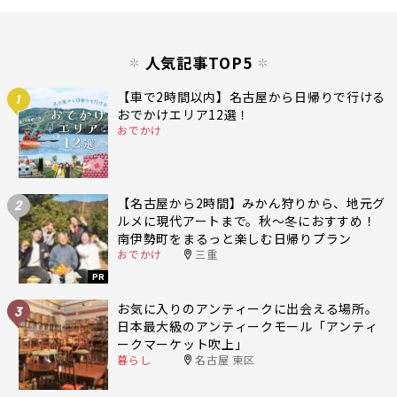
人気記事TOP5
【車で2時間以内】名古屋から日帰りで行ける
1
おでかけエリア12選！
おでかけ
【名古屋から2時間】みかん狩りから、地元グ
2
ルメに現代アートまで。秋〜冬におすすめ！
南伊勢町をまるっと楽しむ日帰りプラン
おでかけ
三重
PR
お気に入りのアンティークに出会える場所。
3
日本最大級のアンティークモール「アンティ
ークマーケット吹上」
暮らし
名古屋 東区