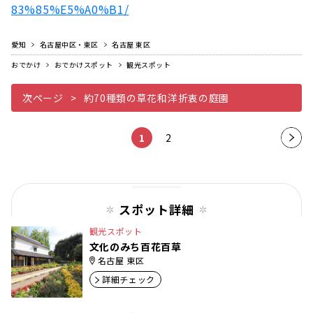
83%85%E5%A0%B1/
愛知
名古屋中区・東区
名古屋 東区
おでかけ
おでかけスポット
観光スポット
次ページ
約70種類の草花和洋折衷の庭園
1
2
次の
ペー
ジ
スポット詳細
観光スポット
文化のみち百花百草
名古屋 東区
詳細チェック