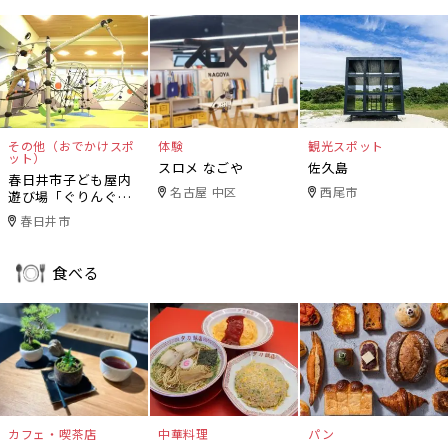
その他（おでかけスポ
体験
観光スポット
ット）
スロメ なごや
佐久島
春日井市子ども屋内
名古屋 中区
西尾市
遊び場「ぐりんぐり
ん」
春日井市
食べる
カフェ・喫茶店
中華料理
パン