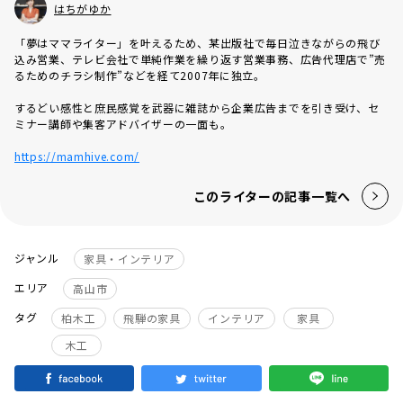
はちがゆか
「夢はママライター」を叶えるため、某出版社で毎日泣きながらの飛び
込み営業、テレビ会社で単純作業を繰り返す営業事務、広告代理店で”売
るためのチラシ制作”などを経て2007年に独立。
するどい感性と庶民感覚を武器に雑誌から企業広告までを引き受け、セ
ミナー講師や集客アドバイザーの一面も。
https://mamhive.com/
このライターの記事一覧へ
ジャンル
家具・インテリア
エリア
高山市
タグ
柏木工
飛騨の家具
インテリア
家具
木工