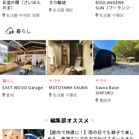
彩盆の間（さいほん
タカ飯店
BOULANGERIE
のま）
SUN（ブーランジェ
名古屋 西区
リー・サン）
名古屋 中村区 名駅
名古屋 千種区
暮らし
暮らし
サウナ
サウナ
EAST WOOD Garage
MOTOYAMA SAUNA
Sauna Base
SHIFUKU
愛知
名古屋 千種区
豊田市
編集部オススメ
【屋内で快適に！】雨の日でも親子で楽し
める、東海エリアのおでかけスポットまと