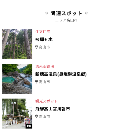
関連スポット
エリア
高山市
注文住宅
飛騨五木
高山市
温泉＆銭湯
新穂高温泉(奥飛騨温泉郷)
高山市
観光スポット
飛騨高山宮川朝市
高山市
PR