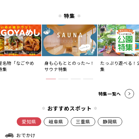
特集
屋名物「なごやめ
身も心もととのった〜！
たっぷり遊べる！
特集
サウナ特集
集
特集一覧へ
おすすめスポット
愛知県
岐阜県
三重県
静岡県
おでかけ