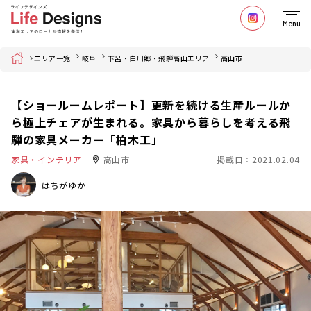
Menu
Home
エリア一覧
岐阜
下呂・白川郷・飛騨高山エリア
高山市
【ショールームレポート】更新を続ける生産ルールか
ら極上チェアが生まれる。家具から暮らしを考える飛
騨の家具メーカー「柏木工」
家具・インテリア
高山市
掲載日：2021.02.04
はちがゆか