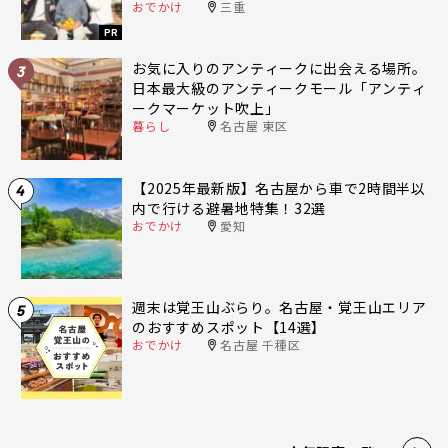
おでかけ
三重
PR
お気に入りのアンティークに出会える場所。
3
日本最大級のアンティークモール「アンティ
ークマーケット吹上」
暮らし
名古屋 東区
【2025年最新版】名古屋から車で2時間半以
4
内で行ける避暑地特集！32選
おでかけ
愛知
週末は覚王山ぶらり。名古屋・覚王山エリア
5
のおすすめスポット【14選】
おでかけ
名古屋 千種区