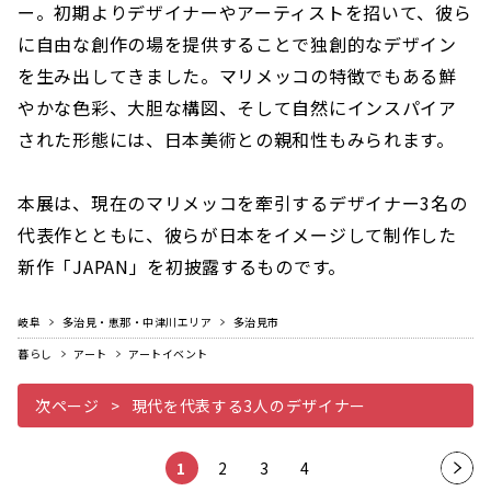
ー。初期よりデザイナーやアーティストを招いて、彼ら
に自由な創作の場を提供することで独創的なデザイン
を生み出してきました。マリメッコの特徴でもある鮮
やかな色彩、大胆な構図、そして自然にインスパイア
された形態には、日本美術との親和性もみられます。
本展は、現在のマリメッコを牽引するデザイナー3名の
代表作とともに、彼らが日本をイメージして制作した
新作「JAPAN」を初披露するものです。
岐阜
多治見・恵那・中津川エリア
多治見市
暮らし
アート
アートイベント
次ページ
現代を代表する3人のデザイナー
1
2
3
4
次の