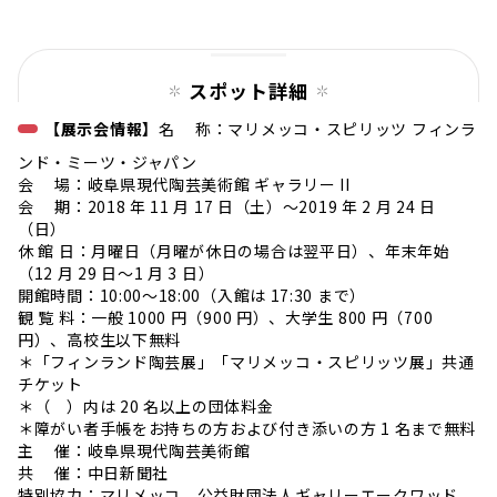
ペー
ジ
スポット詳細
【展示会情報】
名 称：マリメッコ・スピリッツ フィンラ
ンド・ミーツ・ジャパン
会 場：岐阜県現代陶芸美術館 ギャラリー II
会 期：2018 年 11 月 17 日（土）〜2019 年 2 月 24 日
（日）
休 館 日：月曜日（月曜が休日の場合は翌平日）、年末年始
（12 月 29 日〜1 月 3 日）
開館時間：10:00〜18:00（入館は 17:30 まで）
観 覧 料：一般 1000 円（900 円）、大学生 800 円（700
円）、高校生以下無料
＊「フィンランド陶芸展」「マリメッコ・スピリッツ展」共通
チケット
＊（ ）内は 20 名以上の団体料金
＊障がい者手帳をお持ちの方および付き添いの方 1 名まで無料
主 催：岐阜県現代陶芸美術館
共 催：中日新聞社
特別協力：マリメッコ、公益財団法人ギャリーエークワッド、