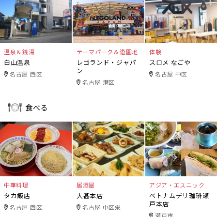
温泉＆銭湯
テーマパーク＆遊園地
体験
白山温泉
レゴランド・ジャパ
スロメ なごや
ン
名古屋 西区
名古屋 中区
名古屋 港区
食べる
中華料理
居酒屋
アジア・エスニック
タカ飯店
大甚本店
ベトナムデリ珈琲瀬
戸本店
名古屋 西区
名古屋 中区栄
瀬戸市