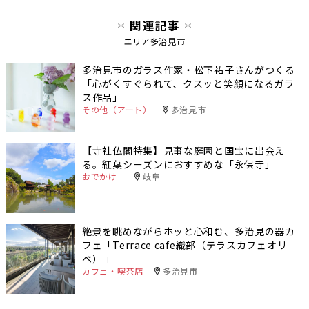
関連記事
エリア
多治見市
多治見市のガラス作家・松下祐子さんがつくる
「心がくすぐられて、クスッと笑顔になるガラ
ス作品」
その他（アート）
多治見市
【寺社仏閣特集】見事な庭園と国宝に出会え
る。紅葉シーズンにおすすめな「永保寺」
おでかけ
岐阜
絶景を眺めながらホッと心和む、多治見の器カ
フェ「Terrace cafe織部（テラスカフェオリ
ベ） 」
カフェ・喫茶店
多治見市