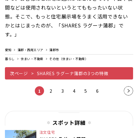
間などは使用されないというとてももったいない状
態。そこで、もっと住宅展示場をうまく活用できない
かとはじまったのが、「SHARES ラグーナ蒲郡」で
す。」
愛知
蒲郡・西尾エリア
蒲郡市
暮らし
住まい・不動産
その他（住まい・不動産）
次ページ
SHARES ラグーナ蒲郡の3つの特徴
1
2
3
4
5
6
次の
ペー
ジ
スポット詳細
注文住宅