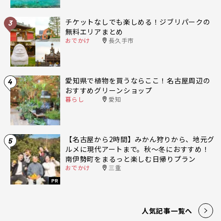
チケットなしでも楽しめる！ジブリパークの
3
無料エリアまとめ
おでかけ
長久手市
愛知県で植物を買うならここ！名古屋周辺の
4
おすすめグリーンショップ
暮らし
愛知
【名古屋から2時間】みかん狩りから、地元グ
5
ルメに現代アートまで。秋〜冬におすすめ！
南伊勢町をまるっと楽しむ日帰りプラン
おでかけ
三重
PR
人気記事一覧へ