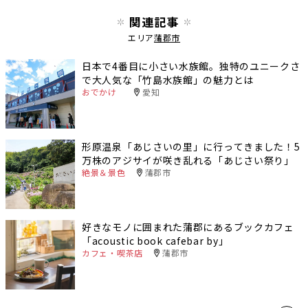
関連記事
エリア
蒲郡市
日本で4番目に小さい水族館。独特のユニークさ
で大人気な「竹島水族館」の魅力とは
おでかけ
愛知
形原温泉「あじさいの里」に行ってきました！5
万株のアジサイが咲き乱れる「あじさい祭り」
絶景＆景色
蒲郡市
好きなモノに囲まれた蒲郡にあるブックカフェ
「acoustic book cafebar by」
カフェ・喫茶店
蒲郡市