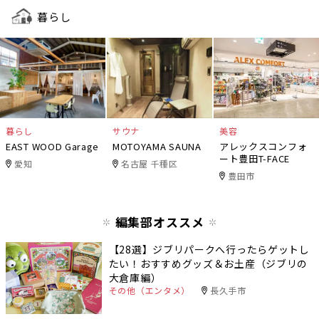
暮らし
暮らし
サウナ
美容
EAST WOOD Garage
MOTOYAMA SAUNA
アレックスコンフォ
ート豊田T-FACE
愛知
名古屋 千種区
豊田市
編集部オススメ
【28選】ジブリパークへ行ったらゲットし
たい！おすすめグッズ＆お土産（ジブリの
大倉庫編）
その他（エンタメ）
長久手市