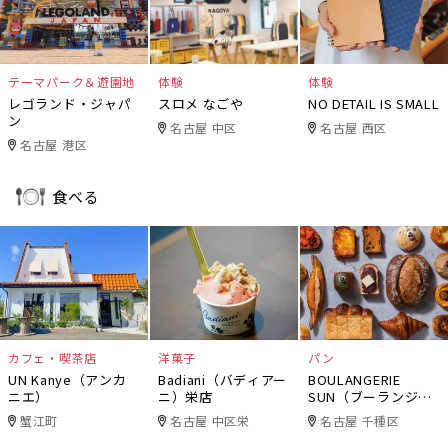
テーマパーク＆遊園地
体験
体験
レゴランド・ジャパ
スロメ なごや
NO DETAIL IS SMALL
ン
名古屋 中区
名古屋 西区
名古屋 港区
食べる
カフェ・喫茶店
洋菓子
パン
UN Kanye（アンカ
Badiani（バディアー
BOULANGERIE
ニエ）
ニ）栄店
SUN（ブーランジェ
リー・サン）
蟹江町
名古屋 中区栄
名古屋 千種区