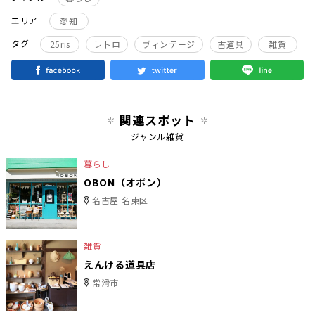
エリア
愛知
タグ
25ris
レトロ
ヴィンテージ
古道具
雑貨
関連スポット
ジャンル
雑貨
暮らし
OBON（オボン）
名古屋 名東区
雑貨
えんける道具店
常滑市