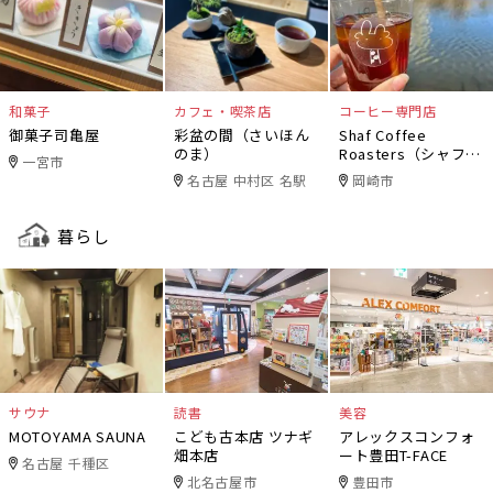
和菓子
カフェ・喫茶店
コーヒー専門店
御菓子司亀屋
彩盆の間（さいほん
Shaf Coffee
のま）
Roasters（シャフコ
一宮市
ーヒーロースター
名古屋 中村区 名駅
岡崎市
ズ）
暮らし
サウナ
読書
美容
MOTOYAMA SAUNA
こども古本店 ツナギ
アレックスコンフォ
畑本店
ート豊田T-FACE
名古屋 千種区
北名古屋市
豊田市