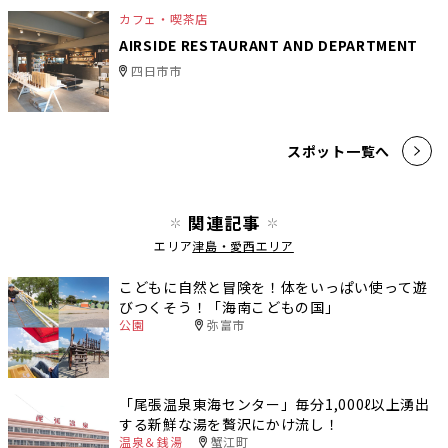
カフェ・喫茶店
AIRSIDE RESTAURANT AND DEPARTMENT
四日市市
スポット一覧へ
関連記事
エリア
津島・愛西エリア
こどもに自然と冒険を！体をいっぱい使って遊
びつくそう！「海南こどもの国」
公園
弥富市
「尾張温泉東海センター」毎分1,000ℓ以上湧出
する新鮮な湯を贅沢にかけ流し！
温泉＆銭湯
蟹江町