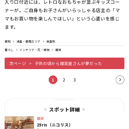
入り口付近には、レトロなおもちゃが並ぶキッズコー
ナーが。ご自身もお子さんがいらっしゃる店主の「マ
マもお買い物を楽しんでほしい」という心遣いを感じ
ます。
愛知
津島・愛西エリア
津島市
暮らし
インテリア・花・植物
雑貨
次ページ
子供の頃から雑貨屋さんが夢だった
1
2
3
次の
ペー
ジ
スポット詳細
雑貨
25ris（ニコリス）