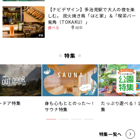
【ナビデザイン】多治見駅で大人の夜を楽
しむ。 炭火焼き鳥「はと家」＆「喫茶バー
兎角（TOKAKU）」
食べる
岐阜
PR
特集
トドア特集
身も心もととのった〜！
たっぷり遊べる！
サウナ特集
集
特集一覧へ