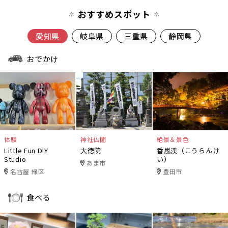
おすすめスポット
愛知県
岐阜県
三重県
静岡県
おでかけ
体験
神社仏閣
絶景＆景色
Little Fun DIY
大徳院
香嵐渓（こうらんけ
Studio
い）
あま市
名古屋 緑区
豊田市
食べる