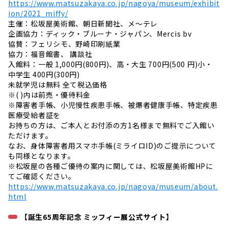
https://www.matsuzakaya.co.jp/nagoya/museum/exhibit
ion/2021_miffy/
主催：松坂屋美術館、朝日新聞社、メ〜テレ
企画協力：ディック・ブルーナ・ジャパン、Mercis bv
協賛：フェリシモ、野崎印刷紙業
協力：福音館書、 講談社
入館料：一般 1,000円(800円)、高・大生 700円(500 円)小・
中学生 400円(300円)
未就学児は無料 全て税込価格
※( )内は前売・優待料金
※障害者手帳、小児慢性疾患手帳、被爆者健康手帳、特定疾患
医療受給者証を
お持ちの方は、ご本人とお付添の方1名様まで無料でご入館い
ただけます。
なお、身体障害者用スマホ手帳(ミライロID)のご提示について
も同様となります。
※松坂屋の各種ご優待の案内に関しては、松坂屋美術館HPに
てご確認ください。
https://www.matsuzakaya.co.jp/nagoya/museum/about.
html
【誕生65周年記念 ミッフィー展公式サイト】