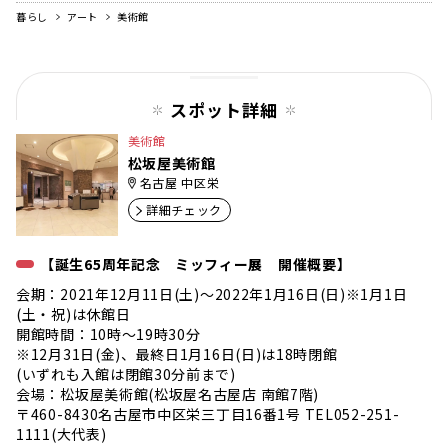
暮らし
アート
美術館
スポット詳細
美術館
松坂屋美術館
名古屋 中区栄
詳細チェック
【誕生65周年記念 ミッフィー展 開催概要】
会期：2021年12月11日(土)〜2022年1月16日(日)※1月1日
(土・祝)は休館日
開館時間：10時〜19時30分
※12月31日(金)、最終日1月16日(日)は18時閉館
(いずれも入館は閉館30分前まで)
会場：松坂屋美術館(松坂屋名古屋店 南館7階)
〒460-8430名古屋市中区栄三丁目16番1号 TEL052-251-
1111(大代表)