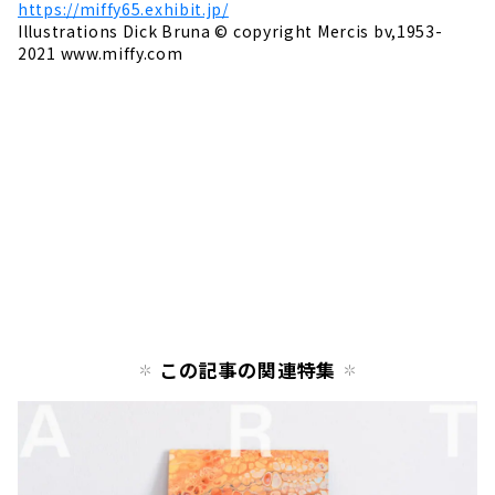
https://miffy65.exhibit.jp/
Illustrations Dick Bruna © copyright Mercis bv,1953-
2021 www.miffy.com
この記事の関連特集