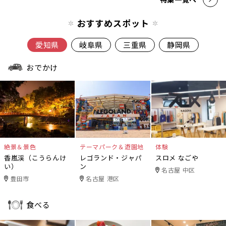
おすすめスポット
愛知県
岐阜県
三重県
静岡県
おでかけ
絶景＆景色
テーマパーク＆遊園地
体験
香嵐渓（こうらんけ
レゴランド・ジャパ
スロメ なごや
い）
ン
名古屋 中区
豊田市
名古屋 港区
食べる