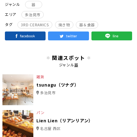
ジャンル
器
エリア
多治見市
タグ
3RD CERAMICS
焼き物
器＆食器
関連スポット
ジャンル
器
雑貨
tsunagu（ツナグ）
多治見市
パン
Lien Lien（リアンリアン）
名古屋 西区