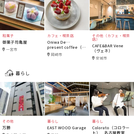
和菓子
カフェ・喫茶店
その他（カフェ・喫茶
店）
御菓子司亀屋
Oniwa De…
CAFE&BAR Vene
present coffee（オ
一宮市
（ヴェネ）
ニワデ）
岡崎市
安城市
暮らし
その他
暮らし
暮らし
万勝
EAST WOOD Garage
Colorato（コロラー
ト） 名古屋教室