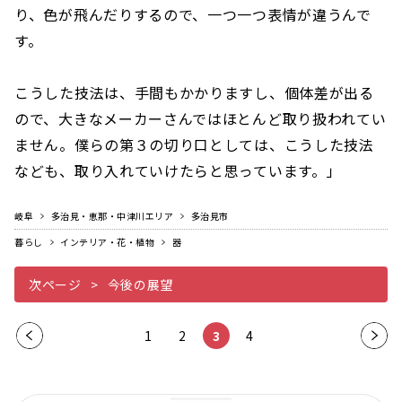
り、色が飛んだりするので、一つ一つ表情が違うんで
す。
こうした技法は、手間もかかりますし、個体差が出る
ので、大きなメーカーさんではほとんど取り扱われてい
ません。僕らの第３の切り口としては、こうした技法
なども、取り入れていけたらと思っています。」
岐阜
多治見・恵那・中津川エリア
多治見市
暮らし
インテリア・花・植物
器
次ページ
今後の展望
前の
1
2
3
4
次の
ペー
ペー
ジ
ジ