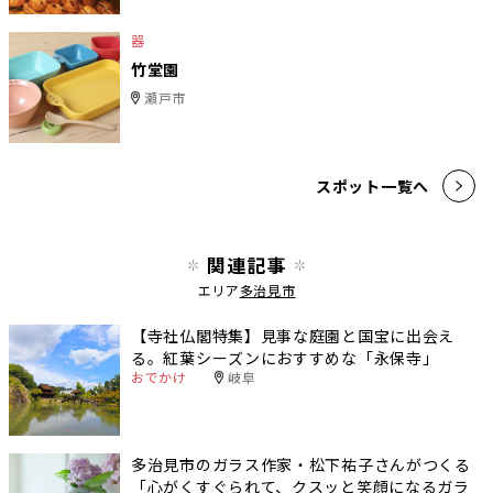
器
竹堂園
瀬戸市
スポット一覧へ
関連記事
エリア
多治見市
【寺社仏閣特集】見事な庭園と国宝に出会え
る。紅葉シーズンにおすすめな「永保寺」
おでかけ
岐阜
多治見市のガラス作家・松下祐子さんがつくる
「心がくすぐられて、クスッと笑顔になるガラ