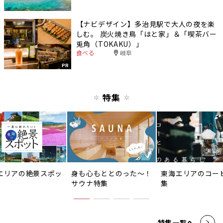
【ナビデザイン】多治見駅で大人の夜を楽
しむ。 炭火焼き鳥「はと家」＆「喫茶バー
兎角（TOKAKU）」
食べる
岐阜
PR
特集
エリアの絶景スポッ
身も心もととのった〜！
東海エリアのコー
サウナ特集
集
特集一覧へ