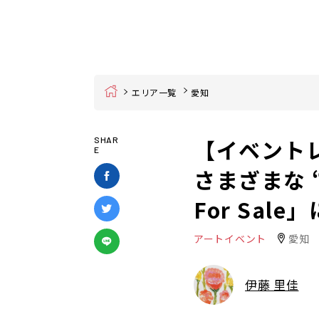
Home
エリア一覧
愛知
【イベント
SHAR
E
さまざまな “
For Sal
アートイベント
愛知
伊藤 里佳