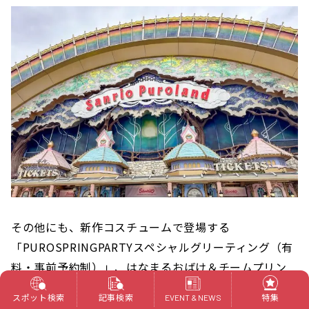
その他にも、新作コスチュームで登場する
「PUROSPRINGPARTYスペシャルグリーティング
（有
料・事前予約制）
」、はなまるおばけ＆チームプリン
の”春パ盛り上げ隊”による「春のフレッシュキャラフ
スポット検索
記事検索
特集
EVENT & NEWS
ェス」など見どころ満載。