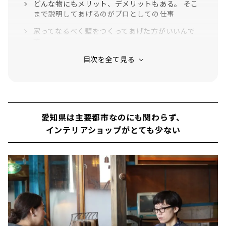
どんな物にもメリット、デメリットもある。 そこ
まで説明してあげるのがプロとしての仕事
家ってなるべく壁をつくってあげた方がいいんで
す。
好きな空間で暮らしていたら、 楽しいことが絶対
に増える。
おしゃれする理由と同じで、 日本人はもっとイン
テリアに興味を持って欲しい。
きっかけはなんでもいい。 好きなものがひとつあ
愛知県は主要都市なのにも関わらず、
るだけで楽しい。
インテリアショップがとても少ない
海外の絵本はインテリアの参考になる。
私の母親が「家具って安いよね、車に比べたら」
っていうんですよ。
まとめ