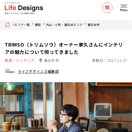
Menu
Home
エリア一覧
愛知
犬山・小牧・春日井エリア
春日井市
TRIMSO（トリムソウ）オーナー家久さんにインテリ
アの魅力について伺ってきました
家具・インテリア
春日井市
掲載日：2017.12.27
ライフデザインズ編集部