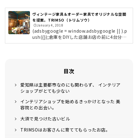
ヴィンテージ家具＆オーダー家具でオリジナルな空間
を提案。TRIMSO（トリムソウ）
🕒️January 4, 2018
(adsbygoogle = window.adsbygoogle || ).p
ush({});倉庫をDIYした店舗お店の前に4台分の
駐車スペースがあるので、安心して車で行けま
すよ。営業日はお店のHPで事前にチェック。倉
庫を改装したお店は、まるで秘密基地のよう
で、外観からワクワクが止まりません。入り口
の建具や、玄関部分のレトロなタイルも沓名さ
目次
ん自ら施されたそう。お店の内部も日々変貌し
ています。例えば、こちらの壁もDIYで仕上げ
愛知県は主要都市なのにも関わらず、 インテリア
たもの。今は削り出しの状態ですがが、今後は
ショップがとても少ない
ペンキなどを塗って雰囲気を変えていくそう。
ラフでジャンクな内装が体感できま...
インテリアショップを始めるきっかけとなった 美
容院との出会い。
大須で見つけた古いビル
TRIMSOはお客さんに育ててもらったお店。