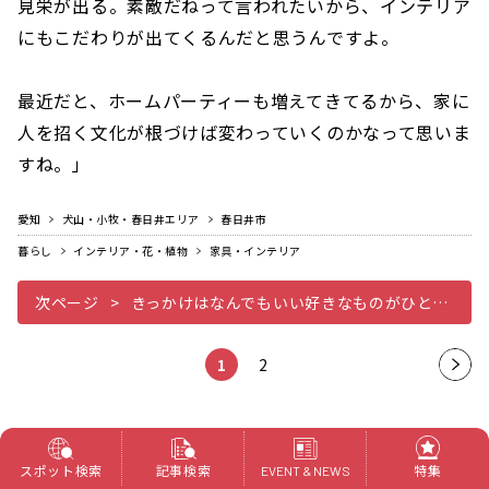
見栄が出る。素敵だねって言われたいから、インテリア
にもこだわりが出てくるんだと思うんですよ。
最近だと、ホームパーティーも増えてきてるから、家に
人を招く文化が根づけば変わっていくのかなって思いま
すね。」
愛知
犬山・小牧・春日井エリア
春日井市
暮らし
インテリア・花・植物
家具・インテリア
次ページ
きっかけはなんでもいい好きなものがひとつあるだけで楽しい
1
2
次の
ペー
ジ
スポット検索
記事検索
特集
スポット詳細
EVENT & NEWS