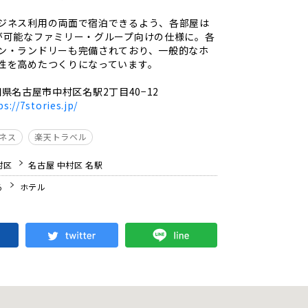
ジネス利用の両面で宿泊できるよう、各部屋は
が可能なファミリー・グループ向けの仕様に。各
ン・ランドリーも完備されており、一般的なホ
性を高めたつくりになっています。
県名古屋市中村区名駅2丁目40−12
ps://7stories.jp/
ジネス
楽天トラベル
村区
名古屋 中村区 名駅
る
ホテル