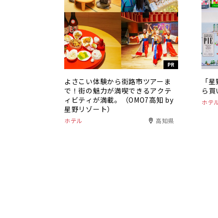
PR
よさこい体験から街路市ツアーま
「星
で！街の魅力が満喫できるアクテ
ら買
ィビティが満載。（OMO7高知 by
ホテ
星野リゾート）
ホテル
高知県