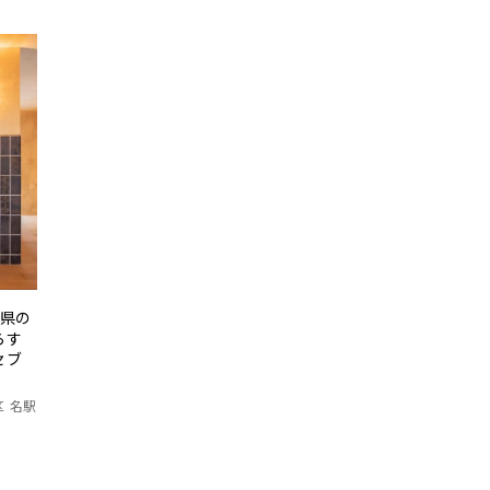
知県の
らす
セブ
区 名駅