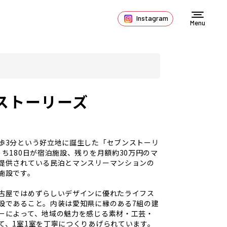
Instagram
Menu
ストーリーズ
歩3分という好立地に誕生した「セブンストーリ
うち180日が宿泊施設、残りを月額約30万円のマ
提供されている民泊とマンスリーマンションの
施設です。
古屋ではめずらしいデザインに優れたライフス
設であること。内装は愛知県に縁のある7組の建
ーによって、地域の魅力を感じる素材・工芸・
て、1室1室を丁寧につくりあげられています。