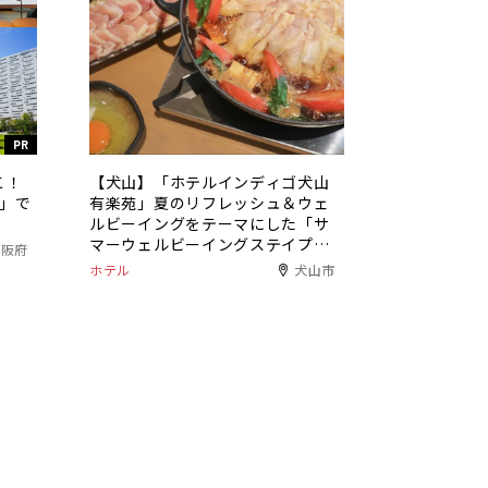
PR
こ！
【犬山】「ホテルインディゴ犬山
ト」で
有楽苑」夏のリフレッシュ＆ウェ
ルビーイングをテーマにした「サ
マーウェルビーイングステイプラ
大阪府
ン」を堪能！
ホテル
犬山市