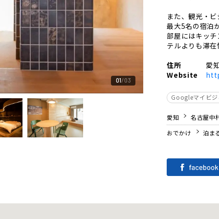
また、観光・ビ
最大5名の宿泊
部屋にはキッチ
テルよりも滞在
住所
愛知
Website
htt
01
03
Googleマイビ
愛知
名古屋中
おでかけ
泊ま