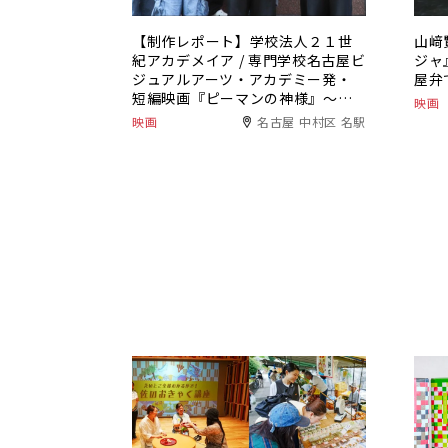
【制作レポート】学校法人２１世
山﨑
紀アカデメイア / 専門学校名古屋ビ
ジャ
ジュアルアーツ・アカデミー発・
屋弁
短編映画『ピーマンの神様』～監
映画
督のユーモアと学生たちの情熱が
映画
名古屋 中村区 名駅
生んだ“おいしい”物語～