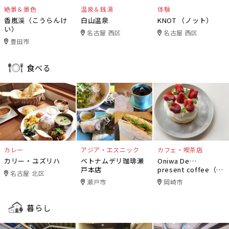
絶景＆景色
温泉＆銭湯
体験
香嵐渓（こうらんけ
白山温泉
KNOT （ノット）
い）
名古屋 西区
名古屋 西区
豊田市
食べる
カレー
アジア・エスニック
カフェ・喫茶店
カリー・ユズリハ
ベトナムデリ珈琲瀬
Oniwa De…
戸本店
present coffee（オ
名古屋 北区
ニワデ）
瀬戸市
岡崎市
暮らし