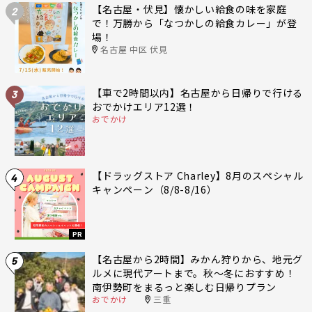
【名古屋・伏見】懐かしい給食の味を家庭
2
で！万勝から「なつかしの給食カレー」が登
場！
名古屋 中区 伏見
【車で2時間以内】名古屋から日帰りで行ける
3
おでかけエリア12選！
おでかけ
【ドラッグストア Charley】8月のスペシャル
4
キャンペーン（8/8-8/16）
PR
【名古屋から2時間】みかん狩りから、地元グ
5
ルメに現代アートまで。秋〜冬におすすめ！
南伊勢町をまるっと楽しむ日帰りプラン
おでかけ
三重