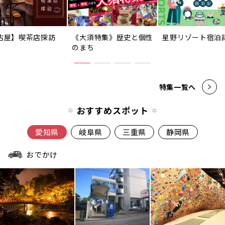
古屋】喫茶店探訪
《大須特集》歴史と個性
星野リゾート宿泊
のまち
特集一覧へ
おすすめスポット
愛知県
岐阜県
三重県
静岡県
おでかけ