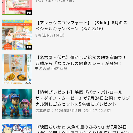
7/17（金）-7/26（日）
PR
【アレックスコンフォート】【&lulu】8月のス
ペシャルキャンペーン（8/7-8/16）
8/8(土)-8/16(日)
PR
【名古屋・伏見】懐かしい給食の味を家庭で！
万勝から「なつかしの給食カレー」が登場！
名古屋 中区 伏見
【読者プレゼント】映画『パウ・パトロール
ザ・ダイノ・ムービー』が7月24日公開！オリジ
ナル消しゴムセットを5名様にプレゼント
応募締切：2026年8月15日（金）17:00〆切
『映画ちいかわ 人魚の島のひみつ』が7月24日
（金）公開！クリアスタンドを5名様にプレゼン