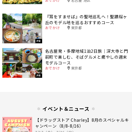
おでかけ
名古屋 港区
『耳をすませば』の聖地巡礼へ！聖蹟桜ヶ
丘のモデル地を巡るおすすめコース
おでかけ
東京都
PR
名古屋発・多摩地域1泊2日旅｜深大寺と門
前町で楽しむ、そばグルメと癒やしの週末
モデルコース
おでかけ
東京都
PR
イベント＆ニュース
【ドラッグストア Charley】8月のスペシャルキ
ャンペーン（8/8-8/16）