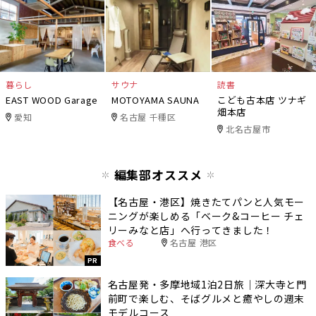
暮らし
サウナ
読書
EAST WOOD Garage
MOTOYAMA SAUNA
こども古本店 ツナギ
畑本店
愛知
名古屋 千種区
北名古屋市
編集部オススメ
【名古屋・港区】焼きたてパンと人気モー
ニングが楽しめる「ベーク&コーヒー チェ
リーみなと店」へ行ってきました！
食べる
名古屋 港区
PR
名古屋発・多摩地域1泊2日旅｜深大寺と門
前町で楽しむ、そばグルメと癒やしの週末
モデルコース