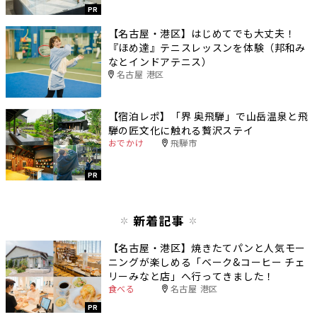
PR
【名古屋・港区】はじめてでも大丈夫！
『ほめ達』テニスレッスンを体験（邦和み
なとインドアテニス）
名古屋 港区
【宿泊レポ】「界 奥飛騨」で山岳温泉と飛
騨の匠文化に触れる贅沢ステイ
おでかけ
飛騨市
PR
新着記事
【名古屋・港区】焼きたてパンと人気モー
ニングが楽しめる「ベーク&コーヒー チェ
リーみなと店」へ行ってきました！
食べる
名古屋 港区
PR