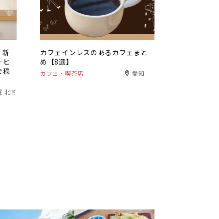
、新
カフェインレスのあるカフェまと
ーヒ
め【8選】
で穏
カフェ・喫茶店
愛知
屋 北区