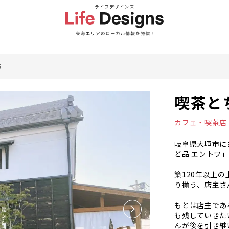
市
喫茶と
カフェ・喫茶店
岐阜県大垣市に
ど品 エントワ
築120年以上
り揃う、店主さ
もとは店主であ
も残していきた
んが後を引き継