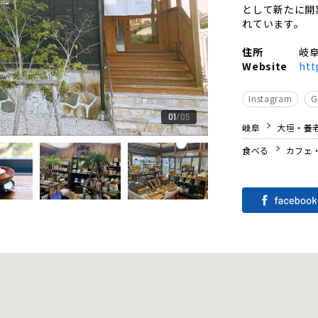
として新たに開
れています。
住所
岐阜
Website
htt
Instagram
01
05
岐阜
大垣・養
食べる
カフェ