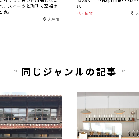
にちょうど良い日用品と本に
るお店。「-Naptime- 小林
れ、スイーツと珈琲で至福の
店」
とき。
花・植物
大垣市
同じジャンルの記事