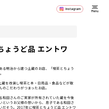
Instagram
Menu
ちょうど品 エントワ
ある明治から建つ土蔵のお店、「喫茶とちょう
」。
の土蔵を改装し喫茶と本・日用品・食品などが取
んのこだわりがつまったお店。
る和田さんのご実家が所有されていた蔵を今後
いというお父様の想いから、息子である和田さ
いだそう。2017年に喫茶とちょうど品 エントワ