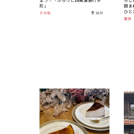
よう！「ぷらっと西美濃通行手
らし
形」
囲ま
ひと
その他
岐阜
雑貨