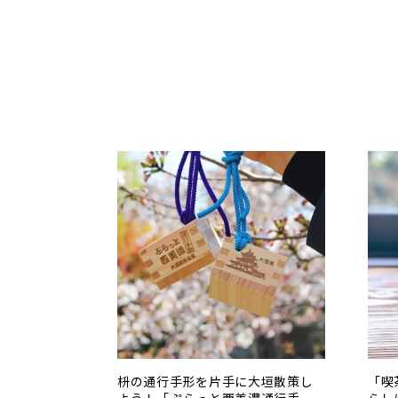
枡の通行手形を片手に大垣散策し
「喫