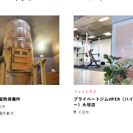
ナ
フィットネス
温熱保養所
プライベートジムHPER（ハ
ー）大垣店
垣市
大垣市
紹介あり