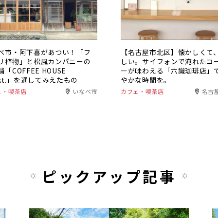
べ市・阿下喜があつい！「フ
【名古屋市北区】懐かしくて
リ植物」と松風カンパニーの
しい。サイフォンで淹れたコ
「COFFEE HOUSE
ーが味わえる「六識珈琲店」
nkt.」を通してみえたもの
やかな時間を。
ェ・喫茶店
いなべ市
カフェ・喫茶店
名古
ピックアップ記事