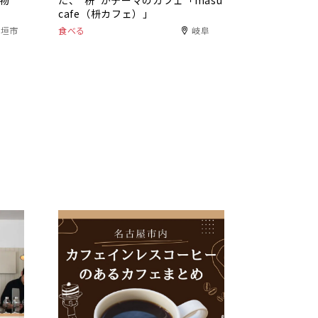
植物
た、”枡”がテーマのカフェ「masu
cafe（枡カフェ）」
大垣市
食べる
岐阜