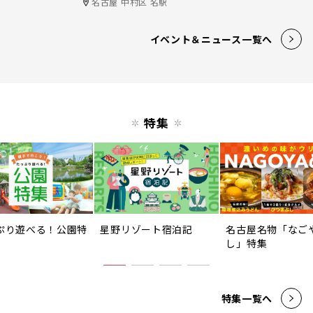
名古屋 中村区 名駅
イベント＆ニュース一覧へ
特集
ぷり遊べる！公園特
星野リゾート宿泊記
名古屋名物「なご
し」特集
特集一覧へ