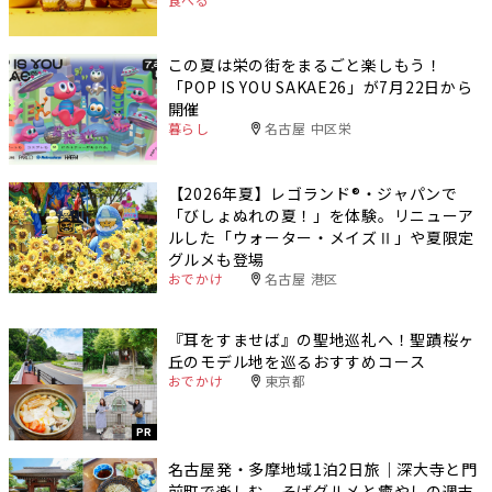
この夏は栄の街をまるごと楽しもう！
「POP IS YOU SAKAE26」が7月22日から
開催
暮らし
名古屋 中区栄
【2026年夏】レゴランド®・ジャパンで
「びしょぬれの夏！」を体験。リニューア
ルした「ウォーター・メイズⅡ」や夏限定
グルメも登場
おでかけ
名古屋 港区
『耳をすませば』の聖地巡礼へ！聖蹟桜ヶ
丘のモデル地を巡るおすすめコース
おでかけ
東京都
PR
名古屋発・多摩地域1泊2日旅｜深大寺と門
前町で楽しむ、そばグルメと癒やしの週末