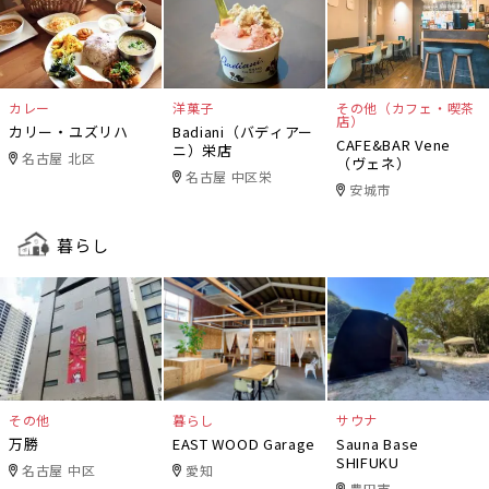
カレー
洋菓子
その他（カフェ・喫茶
店）
カリー・ユズリハ
Badiani（バディアー
CAFE&BAR Vene
ニ）栄店
名古屋 北区
（ヴェネ）
名古屋 中区栄
安城市
暮らし
その他
暮らし
サウナ
万勝
EAST WOOD Garage
Sauna Base
SHIFUKU
名古屋 中区
愛知
豊田市