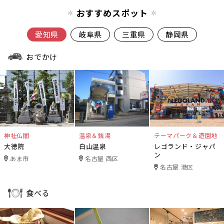
おすすめスポット
愛知県
岐阜県
三重県
静岡県
おでかけ
神社仏閣
温泉＆銭湯
テーマパーク＆遊園地
大徳院
白山温泉
レゴランド・ジャパ
ン
あま市
名古屋 西区
名古屋 港区
食べる