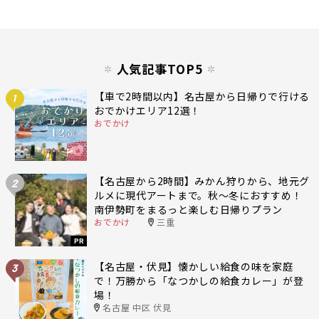
人気記事TOP5
【車で2時間以内】名古屋から日帰りで行ける
1
おでかけエリア12選！
おでかけ
【名古屋から2時間】みかん狩りから、地元グ
2
ルメに現代アートまで。秋〜冬におすすめ！
南伊勢町をまるっと楽しむ日帰りプラン
おでかけ
三重
PR
【名古屋・伏見】懐かしい給食の味を家庭
3
で！万勝から「なつかしの給食カレー」が登
場！
名古屋 中区 伏見