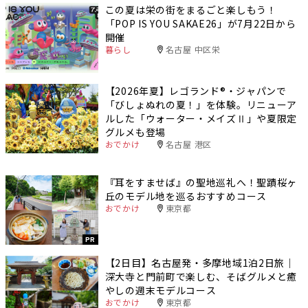
この夏は栄の街をまるごと楽しもう！
「POP IS YOU SAKAE26」が7月22日から
開催
暮らし
名古屋 中区栄
【2026年夏】レゴランド®・ジャパンで
「びしょぬれの夏！」を体験。リニューア
ルした「ウォーター・メイズⅡ」や夏限定
グルメも登場
おでかけ
名古屋 港区
『耳をすませば』の聖地巡礼へ！聖蹟桜ヶ
丘のモデル地を巡るおすすめコース
おでかけ
東京都
PR
【2日目】名古屋発・多摩地域1泊2日旅｜
深大寺と門前町で楽しむ、そばグルメと癒
やしの週末モデルコース
おでかけ
東京都