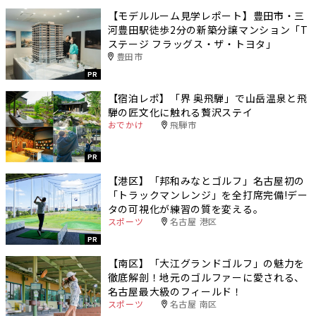
【モデルルーム見学レポート】豊田市・三
河豊田駅徒歩2分の新築分譲マンション「T
ステージ フラッグス・ザ・トヨタ」
豊田市
PR
【宿泊レポ】「界 奥飛騨」で山岳温泉と飛
騨の匠文化に触れる贅沢ステイ
おでかけ
飛騨市
PR
【港区】「邦和みなとゴルフ」名古屋初の
「トラックマンレンジ」を全打席完備!デー
タの可視化が練習の質を変える。
スポーツ
名古屋 港区
PR
【南区】「大江グランドゴルフ」の魅力を
徹底解剖！地元のゴルファーに愛される、
名古屋最大級のフィールド！
スポーツ
名古屋 南区