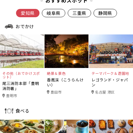
おすすめスポット
愛知県
岐阜県
三重県
静岡県
おでかけ
その他（おでかけスポ
絶景＆景色
テーマパーク＆遊園地
ット）
香嵐渓（こうらんけ
レゴランド・ジャパ
尾三消防本部「豊明
い）
ン
消防署」
豊田市
名古屋 港区
豊明市
食べる