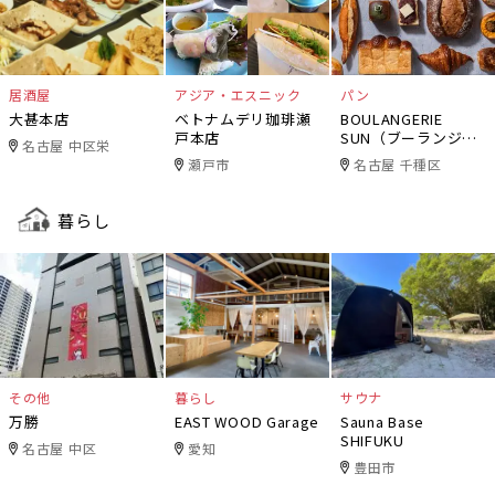
居酒屋
アジア・エスニック
パン
大甚本店
ベトナムデリ珈琲瀬
BOULANGERIE
戸本店
SUN（ブーランジェ
名古屋 中区栄
リー・サン）
瀬戸市
名古屋 千種区
暮らし
その他
暮らし
サウナ
万勝
EAST WOOD Garage
Sauna Base
SHIFUKU
名古屋 中区
愛知
豊田市