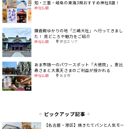
知・三重・岐阜の東海3県おすすめ神社8選！
神社仏閣
鎌倉殿ゆかりの地「三嶋大社」へ行ってきまし
た！ 見どころや魅力をご紹介
神社仏閣
伊豆エリア
あま市随一のパワースポット「大徳院」。恵比
寿さまと大黒天さまのご利益が授かれる
神社仏閣
あま市
PR
ピックアップ記事
【名古屋・港区】焼きたてパンと人気モー