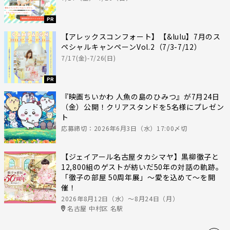
PR
【アレックスコンフォート】【&lulu】7月のス
ペシャルキャンペーンVol.2（7/3-7/12）
7/17(金)-7/26(日)
PR
『映画ちいかわ 人魚の島のひみつ』が7月24日
（金）公開！クリアスタンドを5名様にプレゼン
ト
応募締切：2026年6月3日（水）17:00〆切
【ジェイアール名古屋タカシマヤ】黒柳徹子と
12,800組のゲストが紡いだ50年の対話の軌跡。
「徹子の部屋 50周年展」～愛を込めて～を開
催！
2026年8月12日（水）〜8月24日（月）
名古屋 中村区 名駅