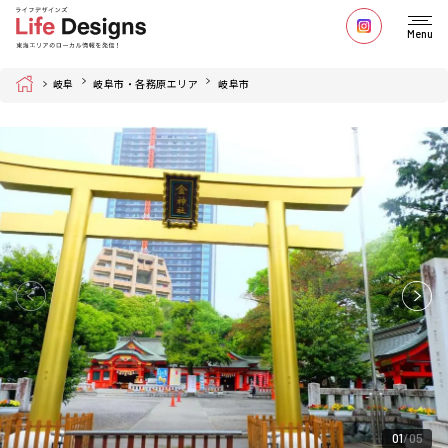
Menu
Home
岐阜
岐阜市・各務原エリア
岐阜市
01
05