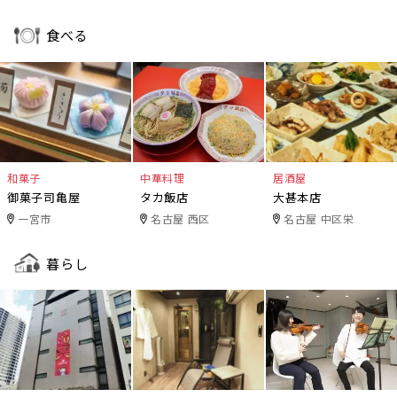
食べる
和菓子
中華料理
居酒屋
御菓子司亀屋
タカ飯店
大甚本店
一宮市
名古屋 西区
名古屋 中区栄
暮らし