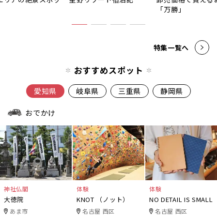
「万勝」
特集一覧へ
おすすめスポット
愛知県
岐阜県
三重県
静岡県
おでかけ
神社仏閣
体験
体験
大徳院
KNOT （ノット）
NO DETAIL IS SMALL
あま市
名古屋 西区
名古屋 西区