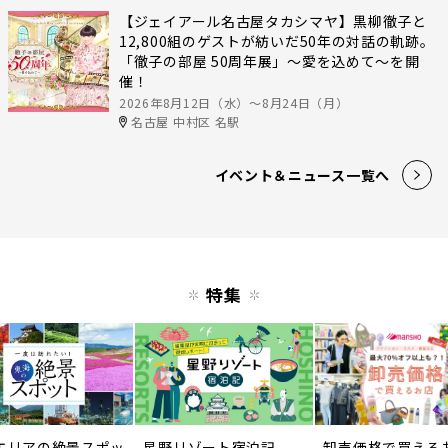
【ジェイアール名古屋タカシマヤ】黒柳徹子と
12,800組のゲストが紡いだ50年の対話の軌跡。
「徹子の部屋 50周年展」～愛を込めて～を開
催！
2026年8月12日（水）〜8月24日（月）
名古屋 中村区 名駅
イベント＆ニュース一覧へ
特集
エリアの絶景スポッ
星野リゾート宿泊記
卸売価格で買える