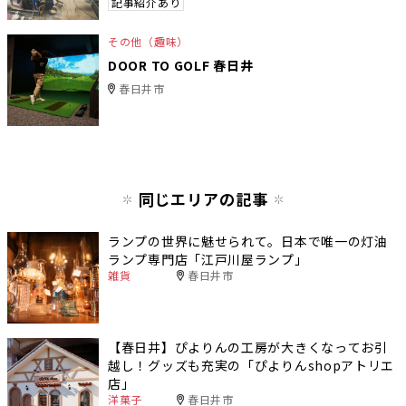
記事紹介あり
その他（趣味）
DOOR TO GOLF 春日井
春日井市
同じエリアの記事
ランプの世界に魅せられて。日本で唯一の灯油
ランプ専門店「江戸川屋ランプ」
雑貨
春日井市
【春日井】ぴよりんの工房が大きくなってお引
越し！グッズも充実の「ぴよりんshopアトリエ
店」
洋菓子
春日井市