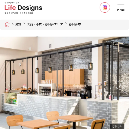
Menu
Home
愛知
犬山・小牧・春日井エリア
春日井市
01
04