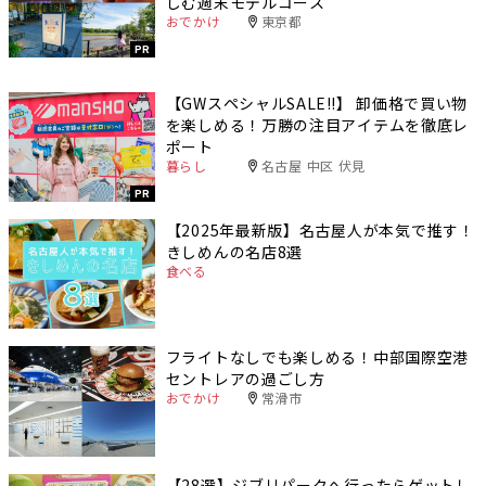
しむ週末モデルコース
おでかけ
東京都
PR
【GWスペシャルSALE‼︎】 卸価格で買い物
を楽しめる！万勝の注目アイテムを徹底レ
ポート
暮らし
名古屋 中区 伏見
PR
【2025年最新版】名古屋人が本気で推す！
きしめんの名店8選
食べる
フライトなしでも楽しめる！中部国際空港
セントレアの過ごし方
おでかけ
常滑市
【28選】ジブリパークへ行ったらゲットし