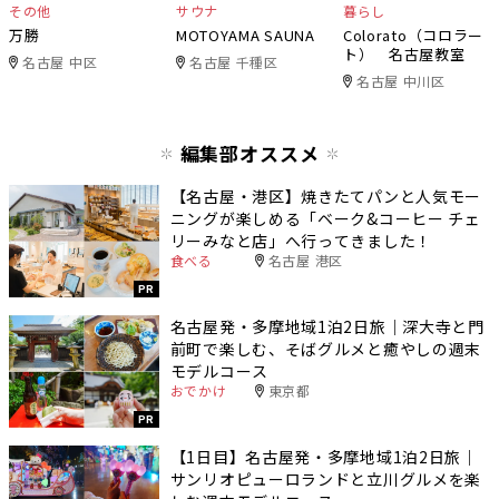
その他
サウナ
暮らし
万勝
MOTOYAMA SAUNA
Colorato（コロラー
ト） 名古屋教室
名古屋 中区
名古屋 千種区
名古屋 中川区
編集部オススメ
【名古屋・港区】焼きたてパンと人気モー
ニングが楽しめる「ベーク&コーヒー チェ
リーみなと店」へ行ってきました！
食べる
名古屋 港区
PR
名古屋発・多摩地域1泊2日旅｜深大寺と門
前町で楽しむ、そばグルメと癒やしの週末
モデルコース
おでかけ
東京都
PR
【1日目】名古屋発・多摩地域1泊2日旅｜
サンリオピューロランドと立川グルメを楽