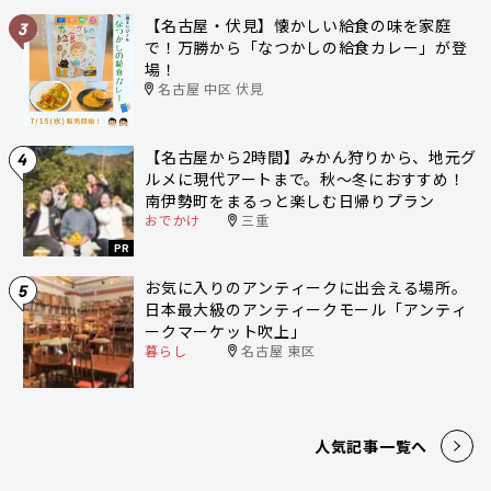
【名古屋・伏見】懐かしい給食の味を家庭
3
で！万勝から「なつかしの給食カレー」が登
場！
名古屋 中区 伏見
【名古屋から2時間】みかん狩りから、地元グ
4
ルメに現代アートまで。秋〜冬におすすめ！
南伊勢町をまるっと楽しむ日帰りプラン
おでかけ
三重
PR
お気に入りのアンティークに出会える場所。
5
日本最大級のアンティークモール「アンティ
ークマーケット吹上」
暮らし
名古屋 東区
人気記事一覧へ