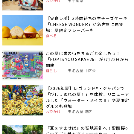
おでかけ
千葉県
【実食レポ】3時間待ちの生チーズケーキ
「CHEESE WONDER」が名古屋に再登
場！夏限定フレーバーも
食べる
この夏は栄の街をまるごと楽しもう！
「POP IS YOU SAKAE26」が7月22日から
開催
暮らし
名古屋 中区栄
【2026年夏】レゴランド®・ジャパンで
「びしょぬれの夏！」を体験。リニューア
ルした「ウォーター・メイズⅡ」や夏限定
グルメも登場
おでかけ
名古屋 港区
『耳をすませば』の聖地巡礼へ！聖蹟桜ヶ