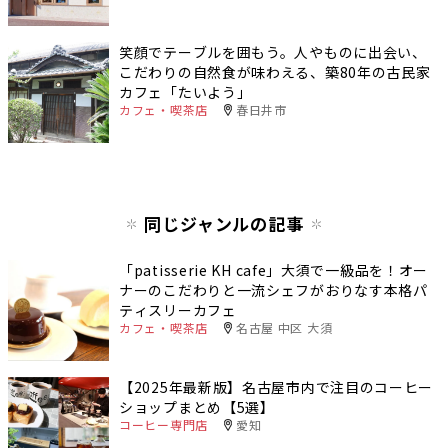
笑顔でテーブルを囲もう。人やものに出会い、
こだわりの自然食が味わえる、築80年の古民家
カフェ「たいよう」
カフェ・喫茶店
春日井市
同じジャンルの記事
「patisserie KH cafe」大須で一級品を！オー
ナーのこだわりと一流シェフがおりなす本格パ
ティスリーカフェ
カフェ・喫茶店
名古屋 中区 大須
【2025年最新版】名古屋市内で注目のコーヒー
ショップまとめ【5選】
コーヒー専門店
愛知