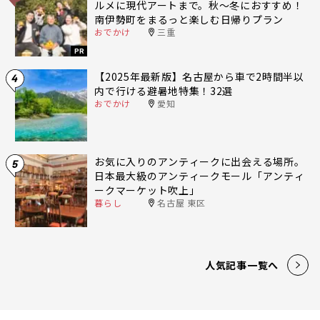
ルメに現代アートまで。秋〜冬におすすめ！
南伊勢町をまるっと楽しむ日帰りプラン
おでかけ
三重
PR
【2025年最新版】名古屋から車で2時間半以
4
内で行ける避暑地特集！32選
おでかけ
愛知
お気に入りのアンティークに出会える場所。
5
日本最大級のアンティークモール「アンティ
ークマーケット吹上」
暮らし
名古屋 東区
人気記事一覧へ