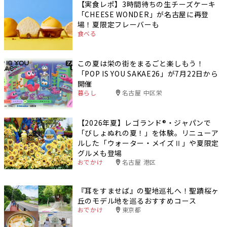
【実食レポ】3時間待ちの生チーズケーキ
「CHEESE WONDER」が名古屋に再登
場！夏限定フレーバーも
食べる
この夏は栄の街をまるごと楽しもう！
「POP IS YOU SAKAE26」が7月22日から
開催
暮らし
名古屋 中区栄
【2026年夏】レゴランド®・ジャパンで
「びしょぬれの夏！」を体験。リニューア
ルした「ウォーター・メイズⅡ」や夏限定
グルメも登場
おでかけ
名古屋 港区
『耳をすませば』の聖地巡礼へ！聖蹟桜ヶ
丘のモデル地を巡るおすすめコース
おでかけ
東京都