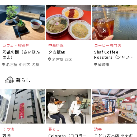
カフェ・喫茶店
中華料理
コーヒー専門店
彩盆の間（さいほん
タカ飯店
Shaf Coffee
のま）
Roasters（シャフコ
名古屋 西区
ーヒーロースター
名古屋 中村区 名駅
岡崎市
ズ）
暮らし
その他
暮らし
読書
万勝
Colorato（コロラー
こども古本店 ツナギ