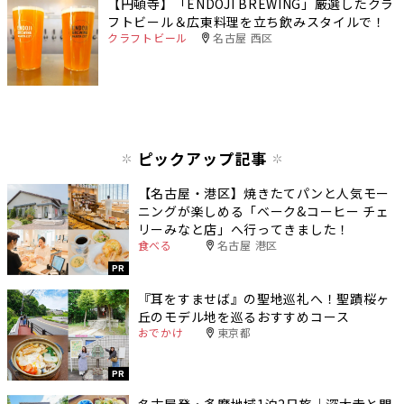
【円頓寺】「ENDOJI BREWING」厳選したクラ
フトビール＆広東料理を立ち飲みスタイルで！
クラフトビール
名古屋 西区
ピックアップ記事
【名古屋・港区】焼きたてパンと人気モー
ニングが楽しめる「ベーク&コーヒー チェ
リーみなと店」へ行ってきました！
食べる
名古屋 港区
PR
『耳をすませば』の聖地巡礼へ！聖蹟桜ヶ
丘のモデル地を巡るおすすめコース
おでかけ
東京都
PR
名古屋発・多摩地域1泊2日旅｜深大寺と門