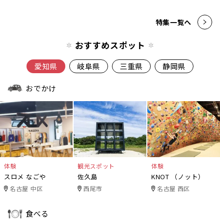
特集一覧へ
おすすめスポット
愛知県
岐阜県
三重県
静岡県
おでかけ
体験
観光スポット
体験
スロメ なごや
佐久島
KNOT （ノット）
名古屋 中区
西尾市
名古屋 西区
食べる