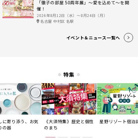
「徹子の部屋 50周年展」～愛を込めて～を開
催！
2026年8月12日（水）〜8月24日（月）
名古屋 中村区 名駅
イベント＆ニュース一覧へ
特集
しに寄り添う、お気
《大須特集》歴史と個性
星野リゾート宿泊
りの器
のまち