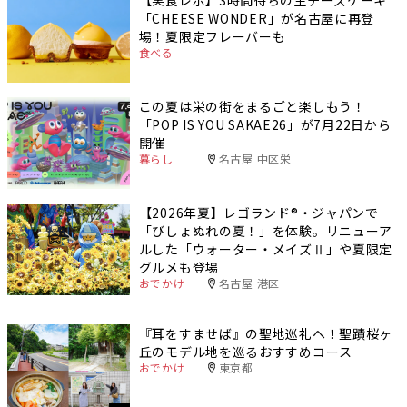
【実食レポ】3時間待ちの生チーズケーキ
「CHEESE WONDER」が名古屋に再登
場！夏限定フレーバーも
食べる
この夏は栄の街をまるごと楽しもう！
「POP IS YOU SAKAE26」が7月22日から
開催
暮らし
名古屋 中区栄
【2026年夏】レゴランド®・ジャパンで
「びしょぬれの夏！」を体験。リニューア
ルした「ウォーター・メイズⅡ」や夏限定
グルメも登場
おでかけ
名古屋 港区
『耳をすませば』の聖地巡礼へ！聖蹟桜ヶ
丘のモデル地を巡るおすすめコース
おでかけ
東京都