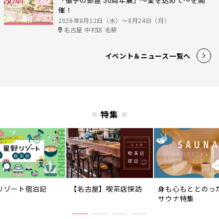
「徹子の部屋 50周年展」～愛を込めて～を開
催！
2026年8月12日（水）〜8月24日（月）
名古屋 中村区 名駅
イベント＆ニュース一覧へ
特集
リゾート宿泊記
【名古屋】喫茶店探訪
身も心もととのっ
サウナ特集