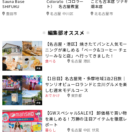
Sauna Base
Colorato（コロラー
こども古本店 ツナギ
SHIFUKU
ト） 名古屋教室
畑本店
豊田市
名古屋 中川区
北名古屋市
編集部オススメ
【名古屋・港区】焼きたてパンと人気モー
ニングが楽しめる「ベーク&コーヒー チェ
リーみなと店」へ行ってきました！
食べる
名古屋 港区
PR
【1日目】名古屋発・多摩地域1泊2日旅｜
サンリオピューロランドと立川グルメを楽
しむ週末モデルコース
おでかけ
東京都
PR
【GWスペシャルSALE‼︎】 卸価格で買い物
を楽しめる！万勝の注目アイテムを徹底レ
ポート
暮らし
名古屋 中区 伏見