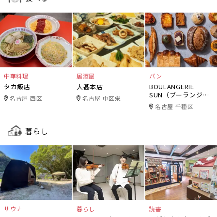
中華料理
居酒屋
パン
タカ飯店
大甚本店
BOULANGERIE
SUN（ブーランジェ
名古屋 西区
名古屋 中区栄
リー・サン）
名古屋 千種区
暮らし
サウナ
暮らし
読書