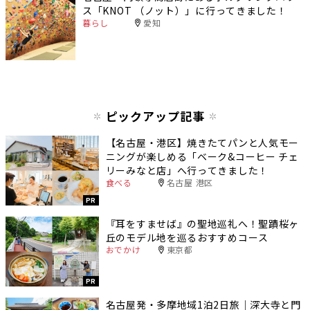
ス「KNOT （ノット）」に行ってきました！
暮らし
愛知
ピックアップ記事
【名古屋・港区】焼きたてパンと人気モー
ニングが楽しめる「ベーク&コーヒー チェ
リーみなと店」へ行ってきました！
食べる
名古屋 港区
PR
『耳をすませば』の聖地巡礼へ！聖蹟桜ヶ
丘のモデル地を巡るおすすめコース
おでかけ
東京都
PR
名古屋発・多摩地域1泊2日旅｜深大寺と門