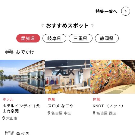
特集一覧へ
おすすめスポット
愛知県
岐阜県
三重県
静岡県
おでかけ
ホテル
体験
体験
ホテルインディゴ犬
スロメ なごや
KNOT （ノット）
山有楽苑
名古屋 中区
名古屋 西区
犬山市
食べる