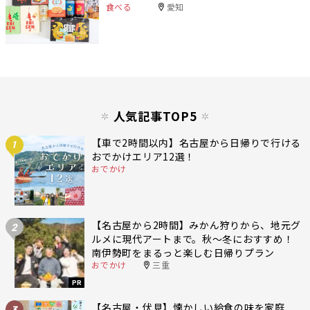
食べる
愛知
人気記事TOP5
【車で2時間以内】名古屋から日帰りで行ける
1
おでかけエリア12選！
おでかけ
【名古屋から2時間】みかん狩りから、地元グ
2
ルメに現代アートまで。秋〜冬におすすめ！
南伊勢町をまるっと楽しむ日帰りプラン
おでかけ
三重
PR
【名古屋・伏見】懐かしい給食の味を家庭
3