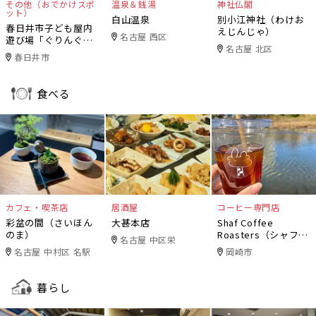
その他（おでかけスポ
温泉＆銭湯
神社仏閣
ット）
白山温泉
別小江神社（わけお
春日井市子ども屋内
えじんじゃ）
名古屋 西区
遊び場「ぐりんぐり
名古屋 北区
ん」
春日井市
食べる
カフェ・喫茶店
居酒屋
コーヒー専門店
彩盆の間（さいほん
大甚本店
Shaf Coffee
のま）
Roasters（シャフコ
名古屋 中区栄
ーヒーロースター
名古屋 中村区 名駅
岡崎市
ズ）
暮らし