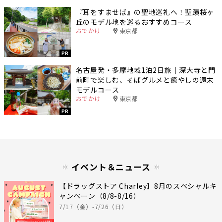
『耳をすませば』の聖地巡礼へ！聖蹟桜ヶ
丘のモデル地を巡るおすすめコース
おでかけ
東京都
PR
名古屋発・多摩地域1泊2日旅｜深大寺と門
前町で楽しむ、そばグルメと癒やしの週末
モデルコース
おでかけ
東京都
PR
イベント＆ニュース
【ドラッグストア Charley】8月のスペシャルキ
ャンペーン（8/8-8/16）
7/17（金）-7/26（日）