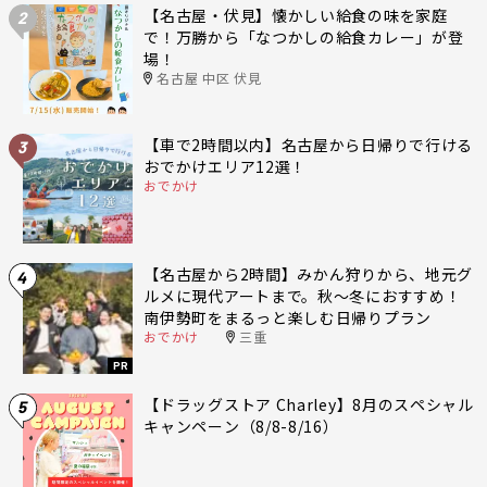
【名古屋・伏見】懐かしい給食の味を家庭
2
で！万勝から「なつかしの給食カレー」が登
場！
名古屋 中区 伏見
【車で2時間以内】名古屋から日帰りで行ける
3
おでかけエリア12選！
おでかけ
【名古屋から2時間】みかん狩りから、地元グ
4
ルメに現代アートまで。秋〜冬におすすめ！
南伊勢町をまるっと楽しむ日帰りプラン
おでかけ
三重
PR
【ドラッグストア Charley】8月のスペシャル
5
キャンペーン（8/8-8/16）