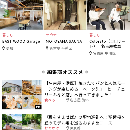
暮らし
サウナ
暮らし
EAST WOOD Garage
MOTOYAMA SAUNA
Colorato（コロラー
ト） 名古屋教室
愛知
名古屋 千種区
名古屋 中川区
編集部オススメ
【名古屋・港区】焼きたてパンと人気モー
ニングが楽しめる「ベーク&コーヒー チェ
リーみなと店」へ行ってきました！
食べる
名古屋 港区
PR
『耳をすませば』の聖地巡礼へ！聖蹟桜ヶ
丘のモデル地を巡るおすすめコース
おでかけ
東京都