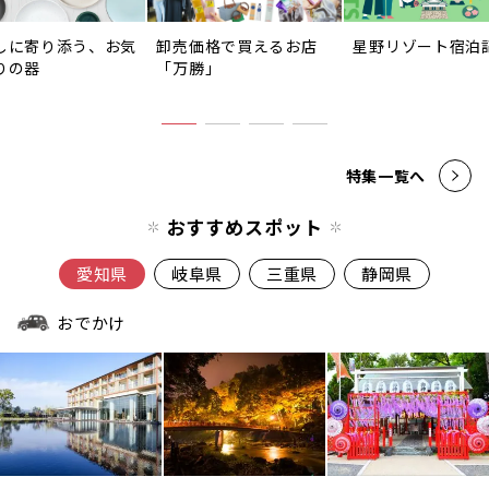
しに寄り添う、お気
卸売価格で買えるお店
星野リゾート宿泊
りの器
「万勝」
特集一覧へ
おすすめスポット
愛知県
岐阜県
三重県
静岡県
おでかけ