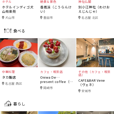
ホテル
絶景＆景色
神社仏閣
ホテルインディゴ犬
香嵐渓（こうらんけ
別小江神社（わけお
山有楽苑
い）
えじんじゃ）
犬山市
豊田市
名古屋 北区
食べる
中華料理
カフェ・喫茶店
その他（カフェ・喫茶
店）
タカ飯店
Oniwa De…
CAFE&BAR Vene
present coffee（オ
名古屋 西区
（ヴェネ）
ニワデ）
岡崎市
安城市
暮らし