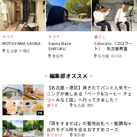
サウナ
サウナ
暮らし
MOTOYAMA SAUNA
Sauna Base
Colorato（コロラー
SHIFUKU
ト） 名古屋教室
名古屋 千種区
豊田市
名古屋 中川区
編集部オススメ
【名古屋・港区】焼きたてパンと人気モー
ニングが楽しめる「ベーク&コーヒー チェ
リーみなと店」へ行ってきました！
食べる
名古屋 港区
PR
『耳をすませば』の聖地巡礼へ！聖蹟桜ヶ
丘のモデル地を巡るおすすめコース
おでかけ
東京都