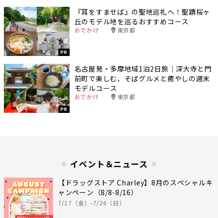
『耳をすませば』の聖地巡礼へ！聖蹟桜ヶ
丘のモデル地を巡るおすすめコース
おでかけ
東京都
PR
名古屋発・多摩地域1泊2日旅｜深大寺と門
前町で楽しむ、そばグルメと癒やしの週末
モデルコース
おでかけ
東京都
PR
イベント＆ニュース
【ドラッグストア Charley】8月のスペシャルキ
ャンペーン（8/8-8/16）
7/17（金）-7/26（日）