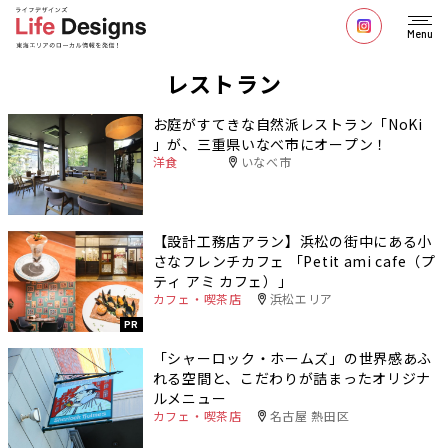
Menu
レストラン
お庭がすてきな自然派レストラン「NoKi
」が、三重県いなべ市にオープン！
洋食
いなべ市
【設計工務店アラン】浜松の街中にある小
さなフレンチカフェ 「Petit ami cafe（プ
ティ アミ カフェ）」
カフェ・喫茶店
浜松エリア
PR
「シャーロック・ホームズ」の世界感あふ
れる空間と、こだわりが詰まったオリジナ
ルメニュー
カフェ・喫茶店
名古屋 熱田区