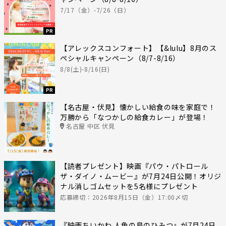
7/17（金）-7/26（日）
PR
【アレックスコンフォート】【&lulu】8月のス
ペシャルキャンペーン（8/7-8/16）
8/8(土)-8/16(日)
PR
【名古屋・伏見】懐かしい給食の味を家庭で！
万勝から「なつかしの給食カレー」が登場！
名古屋 中区 伏見
【読者プレゼント】映画『パウ・パトロール
ザ・ダイノ・ムービー』が7月24日公開！オリジ
ナル消しゴムセットを5名様にプレゼント
応募締切：2026年8月15日（金）17:00〆切
『映画ちいかわ 人魚の島のひみつ』が7月24日