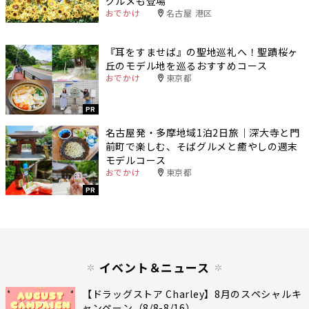
グルメも登場
おでかけ
名古屋 港区
『耳をすませば』の聖地巡礼へ！聖蹟桜ヶ
丘のモデル地を巡るおすすめコース
おでかけ
東京都
PR
名古屋発・多摩地域1泊2日旅｜深大寺と門
前町で楽しむ、そばグルメと癒やしの週末
モデルコース
おでかけ
東京都
PR
イベント＆ニュース
【ドラッグストア Charley】8月のスペシャルキ
ャンペーン（8/8-8/16）