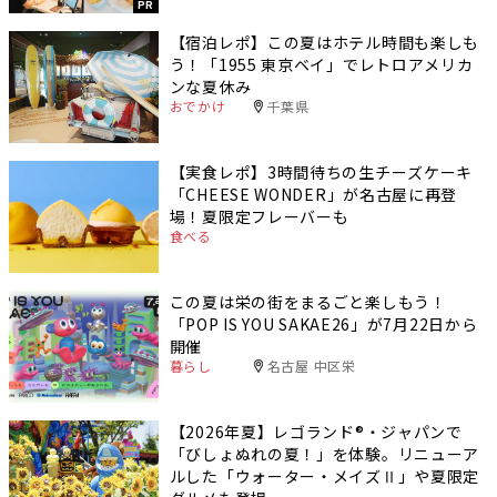
PR
【宿泊レポ】この夏はホテル時間も楽しも
う！「1955 東京ベイ」でレトロアメリカ
ンな夏休み
おでかけ
千葉県
【実食レポ】3時間待ちの生チーズケーキ
「CHEESE WONDER」が名古屋に再登
場！夏限定フレーバーも
食べる
この夏は栄の街をまるごと楽しもう！
「POP IS YOU SAKAE26」が7月22日から
開催
暮らし
名古屋 中区栄
【2026年夏】レゴランド®・ジャパンで
「びしょぬれの夏！」を体験。リニューア
ルした「ウォーター・メイズⅡ」や夏限定