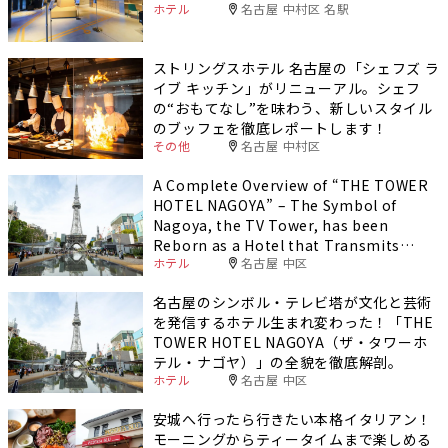
ホテル
名古屋 中村区 名駅
ストリングスホテル 名古屋の「シェフズ ラ
イブ キッチン」がリニューアル。シェフ
の“おもてなし”を味わう、新しいスタイル
のブッフェを徹底レポートします！
その他
名古屋 中村区
A Complete Overview of “THE TOWER
HOTEL NAGOYA” – The Symbol of
Nagoya, the TV Tower, has been
Reborn as a Hotel that Transmits
ホテル
名古屋 中区
Culture and Art!
名古屋のシンボル・テレビ塔が文化と芸術
を発信するホテル生まれ変わった！「THE
TOWER HOTEL NAGOYA（ザ・タワーホ
テル・ナゴヤ）」の全貌を徹底解剖。
ホテル
名古屋 中区
安城へ行ったら行きたい本格イタリアン！
モーニングからティータイムまで楽しめる