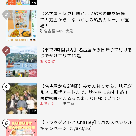
PR
【名古屋・伏見】懐かしい給食の味を家庭
2
で！万勝から「なつかしの給食カレー」が登
場！
名古屋 中区 伏見
【車で2時間以内】名古屋から日帰りで行ける
3
おでかけエリア12選！
おでかけ
【名古屋から2時間】みかん狩りから、地元グ
4
ルメに現代アートまで。秋〜冬におすすめ！
南伊勢町をまるっと楽しむ日帰りプラン
おでかけ
三重
PR
【ドラッグストア Charley】8月のスペシャル
5
キャンペーン（8/8-8/16）