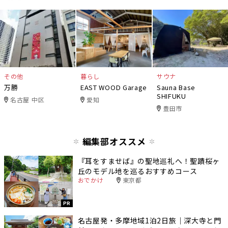
その他
暮らし
サウナ
万勝
EAST WOOD Garage
Sauna Base
SHIFUKU
名古屋 中区
愛知
豊田市
編集部オススメ
『耳をすませば』の聖地巡礼へ！聖蹟桜ヶ
丘のモデル地を巡るおすすめコース
おでかけ
東京都
PR
名古屋発・多摩地域1泊2日旅｜深大寺と門