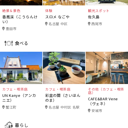
絶景＆景色
体験
観光スポット
香嵐渓（こうらんけ
スロメ なごや
佐久島
い）
名古屋 中区
西尾市
豊田市
食べる
カフェ・喫茶店
カフェ・喫茶店
その他（カフェ・喫茶
店）
UN Kanye（アンカ
彩盆の間（さいほん
CAFE&BAR Vene
ニエ）
のま）
（ヴェネ）
蟹江町
名古屋 中村区 名駅
安城市
暮らし