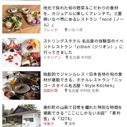
地元で採れた旬の野菜＆こだわりの食材
を、カジュアルに楽しくフレンチで。三重
県いなべ市にあるレストラン「nord（ノー
ル）」
フレンチ
いなべ市
ストリングスホテル 名古屋の体験型のイベ
ントレストラン「zillion（ジリオン）」に
行ってきました
イタリアン
名古屋 中村区
独創的でジャンルレス！日本各地の旬の食
材が堪能できる、ホテルレストラン「ニッ
コースタイル名古屋・Style Kitchen」
各国料理
名古屋 中村区 名駅
美杉町の山奥で日常を離れた特別な時間を
堪能できる “ここにしかないお店” 「素朴
舎」＆「3274」
洋菓子
津市