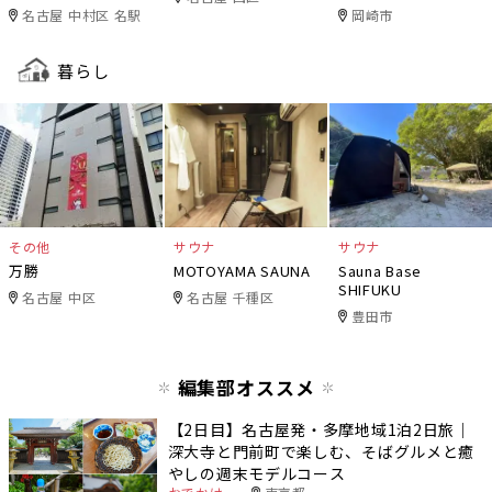
ニワデ）
名古屋 中村区 名駅
岡崎市
暮らし
その他
サウナ
サウナ
万勝
MOTOYAMA SAUNA
Sauna Base
SHIFUKU
名古屋 中区
名古屋 千種区
豊田市
編集部オススメ
【2日目】名古屋発・多摩地域1泊2日旅｜
深大寺と門前町で楽しむ、そばグルメと癒
やしの週末モデルコース