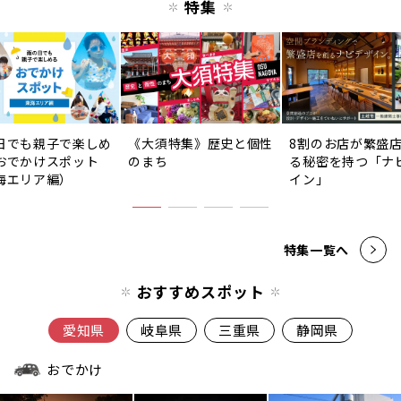
特集
日でも親子で楽しめ
《大須特集》歴史と個性
8割のお店が繁盛
おでかけスポット
のまち
る秘密を持つ「ナ
海エリア編）
イン」
特集一覧へ
おすすめスポット
愛知県
岐阜県
三重県
静岡県
おでかけ