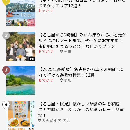
1
おでかけエリア12選！
おでかけ
【名古屋から2時間】みかん狩りから、地元グ
2
ルメに現代アートまで。秋〜冬におすすめ！
南伊勢町をまるっと楽しむ日帰りプラン
おでかけ
三重
PR
【2025年最新版】名古屋から車で2時間半以
3
内で行ける避暑地特集！32選
おでかけ
愛知
【名古屋・伏見】懐かしい給食の味を家庭
4
で！万勝から「なつかしの給食カレー」が登
場！
名古屋 中区 伏見