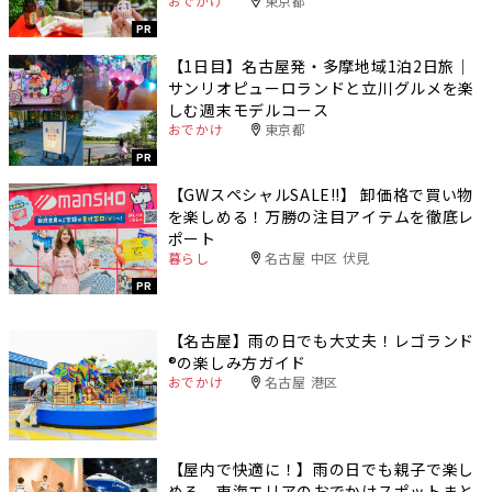
おでかけ
東京都
PR
【1日目】名古屋発・多摩地域1泊2日旅｜
サンリオピューロランドと立川グルメを楽
しむ週末モデルコース
おでかけ
東京都
PR
【GWスペシャルSALE‼︎】 卸価格で買い物
を楽しめる！万勝の注目アイテムを徹底レ
ポート
暮らし
名古屋 中区 伏見
PR
【名古屋】雨の日でも大丈夫！レゴランド
®️の楽しみ方ガイド
おでかけ
名古屋 港区
【屋内で快適に！】雨の日でも親子で楽し
める、東海エリアのおでかけスポットまと