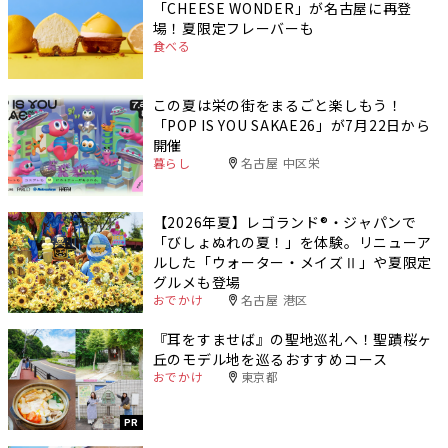
「CHEESE WONDER」が名古屋に再登
場！夏限定フレーバーも
食べる
この夏は栄の街をまるごと楽しもう！
「POP IS YOU SAKAE26」が7月22日から
開催
暮らし
名古屋 中区栄
【2026年夏】レゴランド®・ジャパンで
「びしょぬれの夏！」を体験。リニューア
ルした「ウォーター・メイズⅡ」や夏限定
グルメも登場
おでかけ
名古屋 港区
『耳をすませば』の聖地巡礼へ！聖蹟桜ヶ
丘のモデル地を巡るおすすめコース
おでかけ
東京都
PR