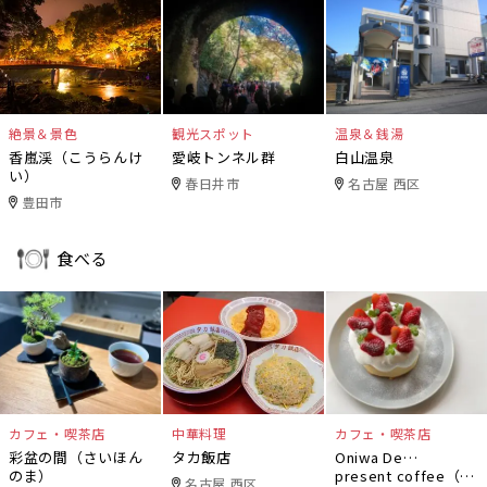
絶景＆景色
観光スポット
温泉＆銭湯
香嵐渓（こうらんけ
愛岐トンネル群
白山温泉
い）
春日井市
名古屋 西区
豊田市
食べる
カフェ・喫茶店
中華料理
カフェ・喫茶店
彩盆の間（さいほん
タカ飯店
Oniwa De…
のま）
present coffee（オ
名古屋 西区