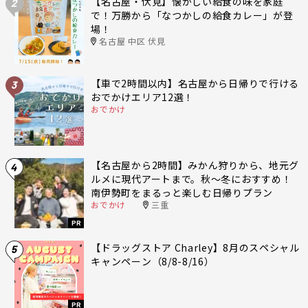
【名古屋・伏見】懐かしい給食の味を家庭
2
で！万勝から「なつかしの給食カレー」が登
場！
名古屋 中区 伏見
【車で2時間以内】名古屋から日帰りで行ける
3
おでかけエリア12選！
おでかけ
【名古屋から2時間】みかん狩りから、地元グ
4
ルメに現代アートまで。秋〜冬におすすめ！
南伊勢町をまるっと楽しむ日帰りプラン
おでかけ
三重
PR
【ドラッグストア Charley】8月のスペシャル
5
キャンペーン（8/8-8/16）
PR