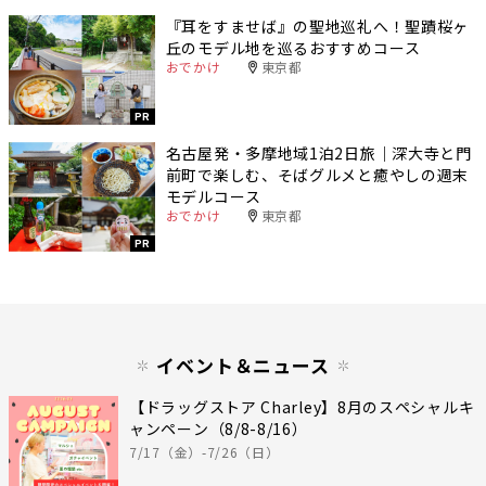
『耳をすませば』の聖地巡礼へ！聖蹟桜ヶ
丘のモデル地を巡るおすすめコース
おでかけ
東京都
PR
名古屋発・多摩地域1泊2日旅｜深大寺と門
前町で楽しむ、そばグルメと癒やしの週末
モデルコース
おでかけ
東京都
PR
イベント＆ニュース
【ドラッグストア Charley】8月のスペシャルキ
ャンペーン（8/8-8/16）
7/17（金）-7/26（日）