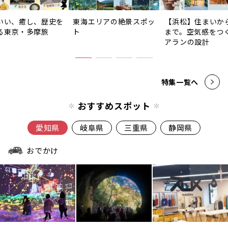
いい、癒し、歴史を
東海エリアの絶景スポッ
【浜松】住まいか
る東京・多摩旅
ト
まで。空気感をつ
アランの設計
特集一覧へ
おすすめスポット
愛知県
岐阜県
三重県
静岡県
おでかけ