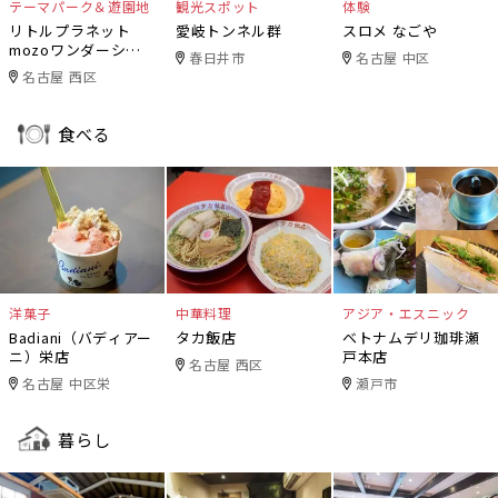
テーマパーク＆遊園地
観光スポット
体験
リトルプラネット
愛岐トンネル群
スロメ なごや
mozoワンダーシテ
春日井市
名古屋 中区
ィ
名古屋 西区
食べる
洋菓子
中華料理
アジア・エスニック
Badiani（バディアー
タカ飯店
ベトナムデリ珈琲瀬
ニ）栄店
戸本店
名古屋 西区
名古屋 中区栄
瀬戸市
暮らし