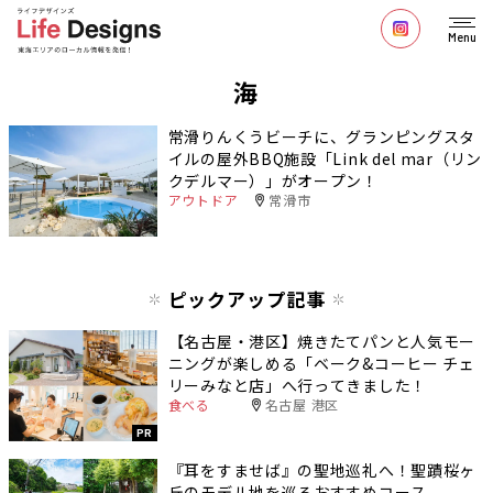
Menu
海
常滑りんくうビーチに、グランピングスタ
イルの屋外BBQ施設「Link del mar（リン
クデルマー）」がオープン！
アウトドア
常滑市
ピックアップ記事
【名古屋・港区】焼きたてパンと人気モー
ニングが楽しめる「ベーク&コーヒー チェ
リーみなと店」へ行ってきました！
食べる
名古屋 港区
PR
『耳をすませば』の聖地巡礼へ！聖蹟桜ヶ
丘のモデル地を巡るおすすめコース