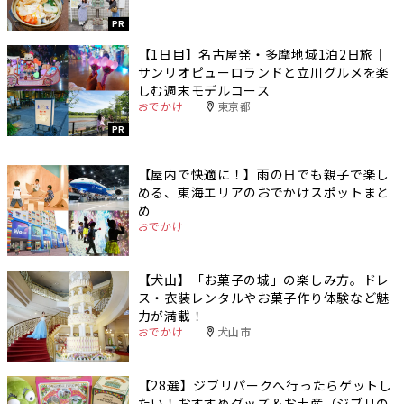
PR
【1日目】名古屋発・多摩地域1泊2日旅｜
サンリオピューロランドと立川グルメを楽
しむ週末モデルコース
おでかけ
東京都
PR
【屋内で快適に！】雨の日でも親子で楽し
める、東海エリアのおでかけスポットまと
め
おでかけ
【犬山】「お菓子の城」の楽しみ方。ドレ
ス・衣装レンタルやお菓子作り体験など魅
力が満載！
おでかけ
犬山市
【28選】ジブリパークへ行ったらゲットし
たい！おすすめグッズ＆お土産（ジブリの