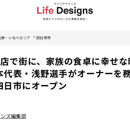
菰野・いなべエリア
四日市市
門店で街に、家族の食卓に幸せな
本代表・浅野選手がオーナーを
四日市にオープン
インズ編集部