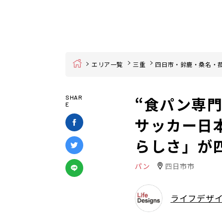
Home
エリア一覧
三重
四日市・鈴鹿・桑名・
“食パン専
SHAR
E
サッカー日
らしさ」が
パン
四日市市
ライフデザ