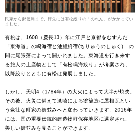
民家から郵便局まで、軒先には有松絞りの「のれん」がかかってい
ました。
有松は、1608（慶長13）年に江戸と京都をむすんだ
「東海道」の鳴海宿と池鯉鮒宿(ちりゅうのしゅく) の
間に尾張藩によって開かれました。東海道を行き来す
る旅人の土産物として「有松鳴海絞り」が考案され、
以降絞りとともに有松は発展しました。
しかし、天明4（1784年）の大火によって大半が焼失。
その後、火災に備えて漆喰による塗籠造に屋根瓦とい
う豪壮な町家の街並みへと変わっていきます。2016年
には、国の重要伝統的建造物群保存地区に選定され、
美しい街並みを見ることができます。