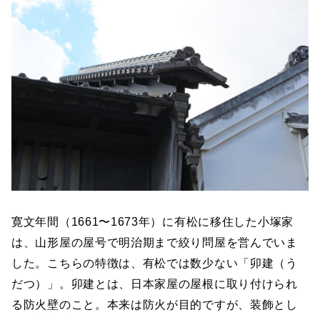
寛文年間（1661〜1673年）に有松に移住した小塚家
は、山形屋の屋号で明治期まで絞り問屋を営んでいま
した。こちらの特徴は、有松では数少ない「卯建（う
だつ）」。卯建とは、日本家屋の屋根に取り付けられ
る防火壁のこと。本来は防火が目的ですが、装飾とし