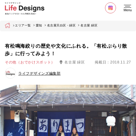
Menu
Home
エリア一覧
愛知
名古屋天白区・緑区
名古屋 緑区
有松鳴海絞りの歴史や文化にふれる。「有松ぶらり散
歩」に行ってみよう！
その他（おでかけスポット）
名古屋 緑区
掲載日：2018.11.27
ライフデザインズ編集部