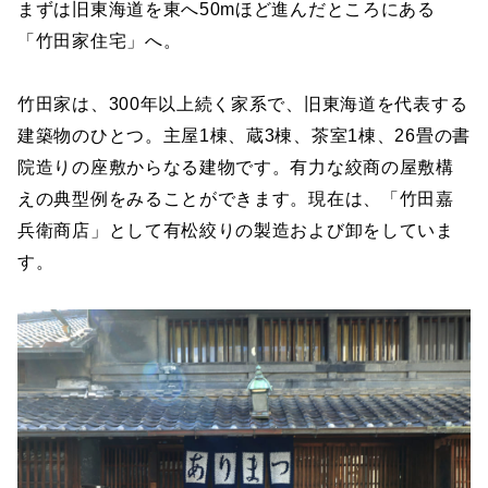
まずは旧東海道を東へ50mほど進んだところにある
「竹田家住宅」へ。
竹田家は、300年以上続く家系で、旧東海道を代表する
建築物のひとつ。主屋1棟、蔵3棟、茶室1棟、26畳の書
院造りの座敷からなる建物です。有力な絞商の屋敷構
えの典型例をみることができます。現在は、「竹田嘉
兵衛商店」として有松絞りの製造および卸をしていま
す。