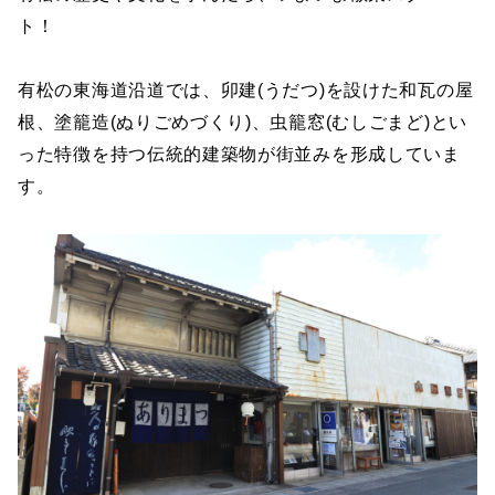
ト！
有松の東海道沿道では、卯建(うだつ)を設けた和瓦の屋
根、塗籠造(ぬりごめづくり)、虫籠窓(むしごまど)とい
った特徴を持つ伝統的建築物が街並みを形成していま
す。