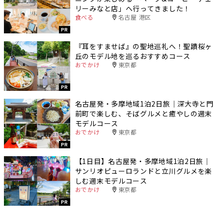
リーみなと店」へ行ってきました！
食べる
名古屋 港区
PR
『耳をすませば』の聖地巡礼へ！聖蹟桜ヶ
丘のモデル地を巡るおすすめコース
おでかけ
東京都
PR
名古屋発・多摩地域1泊2日旅｜深大寺と門
前町で楽しむ、そばグルメと癒やしの週末
モデルコース
おでかけ
東京都
PR
【1日目】名古屋発・多摩地域1泊2日旅｜
サンリオピューロランドと立川グルメを楽
しむ週末モデルコース
おでかけ
東京都
PR