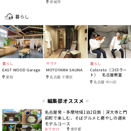
ズ）
安城市
暮らし
暮らし
サウナ
暮らし
EAST WOOD Garage
MOTOYAMA SAUNA
Colorato（コロラー
ト） 名古屋教室
愛知
名古屋 千種区
名古屋 中川区
編集部オススメ
名古屋発・多摩地域1泊2日旅｜深大寺と門
前町で楽しむ、そばグルメと癒やしの週末
モデルコース
おでかけ
東京都