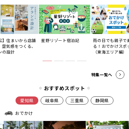
松】住まいから店舗
星野リゾート宿泊記
雨の日でも親子で
。空気感をつくる、
る！おでかけスポ
ンの設計
（東海エリア編）
特集一覧へ
おすすめスポット
愛知県
岐阜県
三重県
静岡県
おでかけ