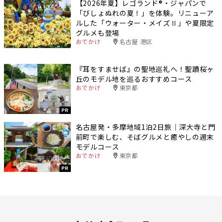
【2026年夏】レゴランド®・ジャパンで
「びしょぬれの夏！」を体験。リニューア
ルした「ウォーター・メイズⅡ」や夏限定
グルメも登場
おでかけ
名古屋 港区
『耳をすませば』の聖地巡礼へ！聖蹟桜ヶ
丘のモデル地を巡るおすすめコース
おでかけ
東京都
PR
名古屋発・多摩地域1泊2日旅｜深大寺と門
前町で楽しむ、そばグルメと癒やしの週末
モデルコース
おでかけ
東京都
PR