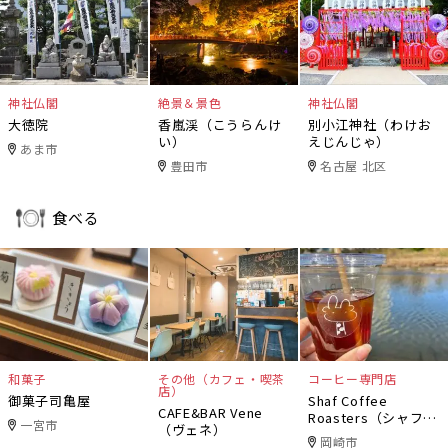
神社仏閣
絶景＆景色
神社仏閣
大徳院
香嵐渓（こうらんけ
別小江神社（わけお
い）
えじんじゃ）
あま市
豊田市
名古屋 北区
食べる
和菓子
その他（カフェ・喫茶
コーヒー専門店
店）
御菓子司亀屋
Shaf Coffee
CAFE&BAR Vene
Roasters（シャフコ
一宮市
（ヴェネ）
ーヒーロースター
岡崎市