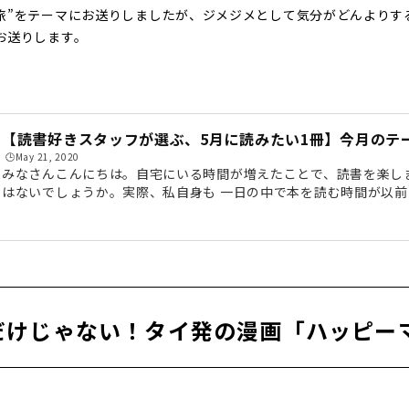
旅”をテーマにお送りしましたが、ジメジメとして気分がどんよりす
お送りします。
【読書好きスタッフが選ぶ、5月に読みたい1冊】今月のテー
🕒️May 21, 2020
みなさんこんにちは。自宅にいる時間が増えたことで、読書を楽し
はないでしょうか。実際、私自身も 一日の中で本を読む時間が以
なりました。本のいいところは、自分の知らない世界へ連れて行っ
くさんの本を読むことで知識が増え、見える世界が広がっていきま
き、考えがまとまらないときも、本を読むことで、自分だけでは考
えを知ることもできます。そんなわけで、私自身も本を読むことが
回はラ...
だけじゃない！タイ発の漫画「ハッピーマ