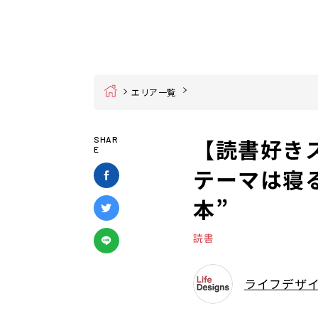
Home
エリア一覧
【読書好き
SHAR
E
テーマは寝
本”
読書
ライフデザ