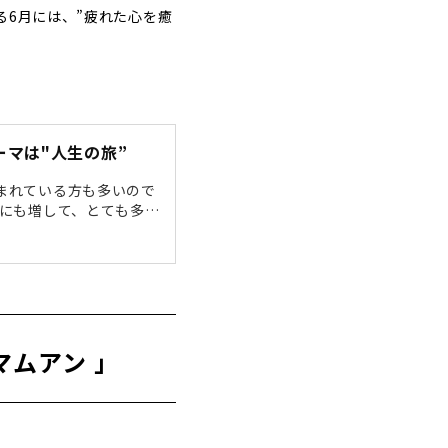
る6月には、”疲れた心を癒
マは"人生の旅”
まれている方も多いので
前にも増して、とても多く
てくれること。そしてた
す。また落ち込んだと
えもしなかった新しい考
大好きです。そこで、今
ムアン 」