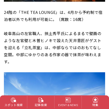
24階の「THE TEA LOUNGE」は、4月から予約制で宿
泊者以外でも利用が可能に。（席数：16席）
岐阜高山の左官職人、挾土秀平氏によるまるで壁画の
ような左官壁と木曽ヒノキで設えた天井意匠がゲスト
を迎える「立礼茶室」は、中部ならではのおもてなし
空間。中部にゆかりのある作家の器で抹茶が味わえま
す。
スポット検索
記事検索
特集
EVENT & NEWS