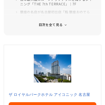
ニング「THE 7th TERRACE」｜7F
銀座の名店が名古屋初出店「鮨 銀座おのでら
名古屋店」｜7F
中国飯店の新店が登場「中国飯店 春秋」｜24F
茶の湯文化を愉しめるティーラウンジ 「THE TEA
LOUNGE」
ザ ロイヤルパークホテル アイコニック 名古屋