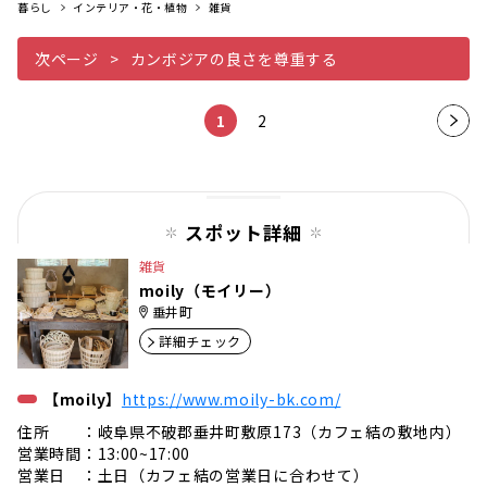
暮らし
インテリア・花・植物
雑貨
次ページ
カンボジアの良さを尊重する
1
2
次の
ペー
ジ
スポット詳細
雑貨
moily（モイリー）
垂井町
詳細チェック
【moily】
https://www.moily-bk.com/
住所 ：岐阜県不破郡垂井町敷原173（カフェ結の敷地内）
営業時間：13:00~17:00
営業日 ：土日（カフェ結の営業日に合わせて）