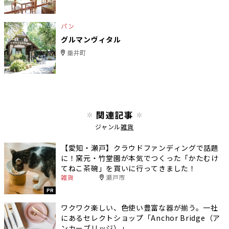
パン
グルマンヴィタル
垂井町
関連記事
ジャンル
雑貨
【愛知・瀬戸】クラウドファンディングで話題
に！窯元・竹堂園が本気でつくった「かたむけ
てねこ茶碗」を買いに行ってきました！
雑貨
瀬戸市
PR
ワクワク楽しい、色使い豊富な器が揃う。一社
にあるセレクトショップ「Anchor Bridge（ア
ンカーブリッジ）」