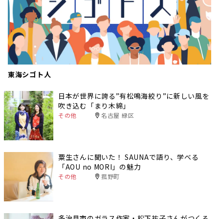
東海シゴト人
日本が世界に誇る”有松鳴海絞り”に新しい風を
吹き込む「まり木綿」
その他
名古屋 緑区
粟生さんに聞いた！ SAUNAで語り、学べる
「AOU no MORI」の魅力
その他
菰野町
多治見市のガラス作家・松下祐子さんがつくる