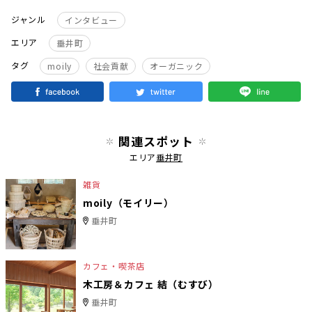
ジャンル
インタビュー
エリア
垂井町
タグ
moily
社会貢献
オーガニック
関連スポット
エリア
垂井町
雑貨
moily（モイリー）
垂井町
カフェ・喫茶店
木工房＆カフェ 結（むすび）
垂井町