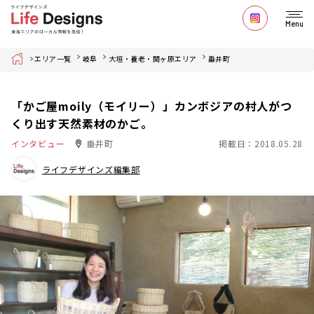
Menu
Home
エリア一覧
岐阜
大垣・養老・関ヶ原エリア
垂井町
「かご屋moily（モイリー）」カンボジアの村人がつ
くり出す天然素材のかご。
インタビュー
垂井町
掲載日：2018.05.28
ライフデザインズ編集部