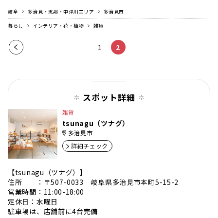
岐阜
多治見・恵那・中津川エリア
多治見市
暮らし
インテリア・花・植物
雑貨
前の
1
2
ペー
ジ
スポット詳細
雑貨
tsunagu（ツナグ）
多治見市
詳細チェック
【tsunagu（ツナグ）】
住所 ：〒507-0033 岐阜県多治見市本町5-15-2
営業時間：11:00-18:00
定休日：水曜日
駐車場は、店舗前に4台完備